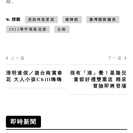
期。
標籤
虎頭埤風景區
蟋蟀館
臺灣國際蘭展
2022學甲蜀葵花節
台南
上一篇
下一篇
清明連假／遊台南賞春
很有「港」覺！基隆兒
花 大人小孩Chill嗨嗨
童節好禮雙重送 精采
冒險即將登場
即時新聞