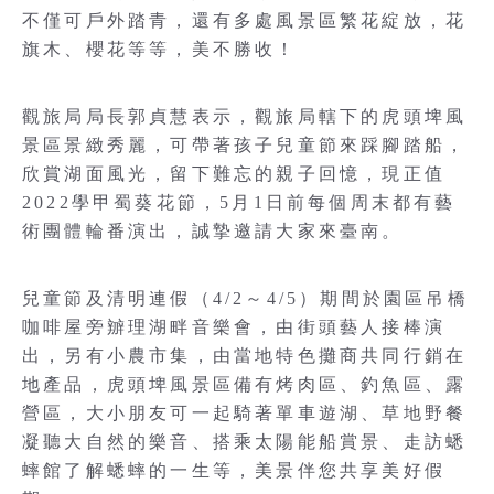
不僅可戶外踏青，還有多處風景區繁花綻放，花
旗木、櫻花等等，美不勝收！
觀旅局局長郭貞慧表示，觀旅局轄下的虎頭埤風
景區景緻秀麗，可帶著孩子兒童節來踩腳踏船，
欣賞湖面風光，留下難忘的親子回憶，現正值
2022學甲蜀葵花節，5月1日前每個周末都有藝
術團體輪番演出，誠摯邀請大家來臺南。
兒童節及清明連假（4/2～4/5）期間於園區吊橋
咖啡屋旁辧理湖畔音樂會，由街頭藝人接棒演
出，另有小農市集，由當地特色攤商共同行銷在
地產品，虎頭埤風景區備有烤肉區、釣魚區、露
營區，大小朋友可一起騎著單車遊湖、草地野餐
凝聽大自然的樂音、搭乘太陽能船賞景、走訪蟋
蟀館了解蟋蟀的一生等，美景伴您共享美好假