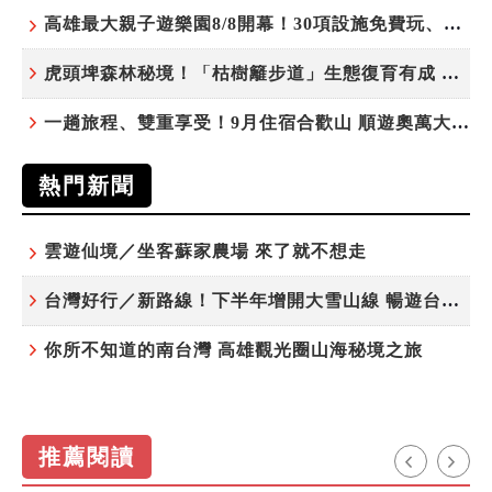
高雄最大親子遊樂園8/8開幕！30項設施免費玩、YOYO家族嗨翻暑假
虎頭埤森林秘境！「枯樹籬步道」生態復育有成 走進大自然生命教室
一趟旅程、雙重享受！9月住宿合歡山 順遊奧萬大10元優惠入園
熱門新聞
雲遊仙境／坐客蘇家農場 來了就不想走
台灣好行／新路線！下半年增開大雪山線 暢遊台中更便利
你所不知道的南台灣 高雄觀光圈山海秘境之旅
推薦閱讀