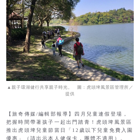
▲親子環湖健行共享親子時光。 圖：虎頭埤風景區管理所／
提供
【旅奇傳媒/編輯部報導】四月兒童連假登場，
把握時間帶著孩子一起出門踏青！虎頭埤風景區
推出虎頭埤兒童節當日「12歲以下兒童免費入園
優惠」（請出示本人健保卡，團體不適用）。