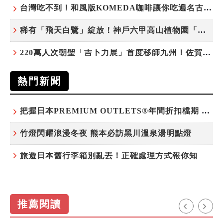
台灣吃不到！和風版KOMEDA咖啡讓你吃遍名古屋在地美食
稀有「飛天白鷺」綻放！神戶六甲高山植物園「鷺草」珍貴現身
220萬人次朝聖「吉卜力展」首度移師九州！佐賀站早鳥平日套票8/10搶先開賣
熱門新聞
把握日本PREMIUM OUTLETS®年間折扣檔期 越買越划算
竹燈閃耀浪漫冬夜 熊本必訪黑川溫泉湯明點燈
旅遊日本舊行李箱別亂丟！正確處理方式報你知
推薦閱讀