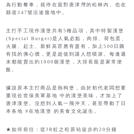
為行動餐車，就停在面對唐津灣的松林內、也在
縣道347號沿途腹地中。
主打手工現作漢堡共有5種品項，其中特製漢堡
(Special Burger)是人氣必點，肉排、荷包蛋、
火腿、起士、新鮮萵苣應有盡有，加上500日圓
有找的佛心價，更是超值到讓人想噴淚。每逢週
末都能賣出約1000個漢堡，大排長龍是家常便
飯。
據說原本主打商品是熱狗堡，由於初代老闆想要
重現佐世保美軍基地 中的漢堡美味，才加上了
唐津漢堡。沒想到人氣一飛沖天，甚至帶動了日
本各地 #在地漢堡 的美食文化誕生。
★如何前往：從JR虹之松原站徒步約20分鐘