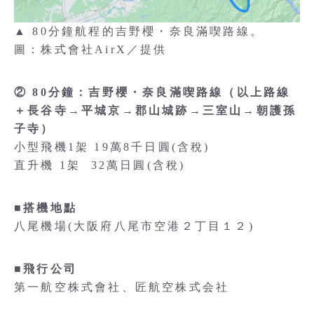
▲
80分鐘航程的吉野櫻・奈良滿喫路線。
圖：株式會社AirX／提供
② 80分鐘：吉野櫻・奈良滿喫路線（以上路線
＋長谷寺→平城京→郡山城跡→三室山→朝護孫
子寺）
小型飛機1架 19萬8千日圓(含稅)
直升機 1架 32萬日圓(含稅)
■搭機地點
八尾機場(大阪府八尾市空港２丁目１２)
■飛行公司
第一航空株式會社、匠航空株式会社