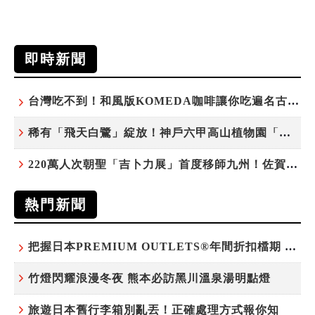
即時新聞
台灣吃不到！和風版KOMEDA咖啡讓你吃遍名古屋在地美食
稀有「飛天白鷺」綻放！神戶六甲高山植物園「鷺草」珍貴現身
220萬人次朝聖「吉卜力展」首度移師九州！佐賀站早鳥平日套票8/10搶先開賣
熱門新聞
把握日本PREMIUM OUTLETS®年間折扣檔期 越買越划算
竹燈閃耀浪漫冬夜 熊本必訪黑川溫泉湯明點燈
旅遊日本舊行李箱別亂丟！正確處理方式報你知