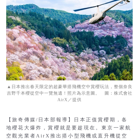
▲日本推出春天限定的超豪華搭飛機空中賞櫻玩法，整個奈良
吉野千本櫻從空中一覽無遺！照片為示意圖。 圖：株式會社
AirX／提供
【旅奇傳媒/日本部報導】日本正值賞櫻期，各
地櫻花大爆炸，賞櫻就是要趁現在。東京一家航
空觀光業者AirX推出搭小型飛機或直升機從空