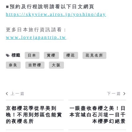
■預約及行程說明請看以下日文網頁
https://skyview.airos.jp/yoshino/day
更多日本旅行資訊請看：
www.lovejapantrip.tw
標籤
日本
賞櫻
櫻花
花見名所
奈良
吉野櫻
大阪
上一篇
下一篇
京都櫻花季從早美到
一眼盡收春櫻之美！日
晚！不用到郊區也能賞
本宮城白石川堤一目千
的夜櫻名所
本櫻夢幻絕景