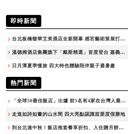
即時新聞
台北板橋馥華艾美酒店全新開幕 感官藝術策展打造旅居新風格
溫德姆酒店集團旗下「戴斯精選」首度登台 嘉義首店揭新幕
日月潭夏季慢旅 四大特色體驗陪伴親子避暑趣
熱門新聞
「全球50最佳飯店」出爐 前5名有4家在台灣人最常去的城市！
走進如詩如畫的山水間 四大亮點認識苗栗度假勝地
到台北過中秋！飯店推套餐享折扣、入住贈月餅禮盒