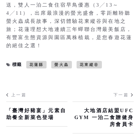
送，雙人一泊二食住宿早鳥優惠（3╱13～
4╱11），出席最浪漫的螢光盛會，零距離聆聽
螢火蟲成長故事，深切體驗花東縱谷與在地之
旅；花蓮理想大地連續三年蟬聯台灣最美飯店，
有豐富生態資源與園區萬株植栽，是您春遊花蓮
的絕佳之選！
標籤
花蓮縣
螢火蟲
花東縱谷
上一篇
下一篇
「臺灣好豬宴」元素自
大地酒店結盟UFC
助餐全新菜色登場
GYM 一泊二食贈健身
房會員卡