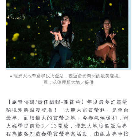
▲理想大地帶路尋找火金姑，夜遊螢光閃閃的最美秘境。
圖：花蓮理想大地／提供
【旅奇傳媒/責任編輯-謝筱華】年度最夢幻賞螢
秘境即將浪漫登場！「大農大富賞螢趣」是全台
最早、面積最大的賞螢之地，今春氣候暖和，螢
火蟲季提前於3╱13開放，理想大地渡假飯店專
程為旅客打造春季賞螢專案活動，由飯店專車接