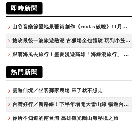
即時新聞
山谷音樂節暨地景藝術創作《rmdax破曉》11月花蓮銅門登場
搶攻最後一波旅遊熱潮 古獵場全包體驗 玩到小笠原夜遊觀星
跟著海風去旅行！盛夏漫遊高雄「海線潮旅行」 五大主題遊程探索漁村魅力
熱門新聞
雲遊仙境／坐客蘇家農場 來了就不想走
台灣好行／新路線！下半年增開大雪山線 暢遊台中更便利
你所不知道的南台灣 高雄觀光圈山海秘境之旅