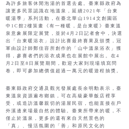
為許多旅客休閒泡湯的首選去處。臺東縣政府為
讓更多民眾認識在地溫泉，延續2021年「台東
暖湯季」系列活動，在臺北華山1914文創園區
中1C館2樓策畫《有一種暖，是台東暖》臺東溫
泉意象展限定展覽，並於4月2日記者會中，決選
出「台東暖浴衣」設計比賽最終賽果及頒獎，冠
軍由設計師鄭佳容所創作的「山中溫泉浴衣」獲
得，參賽者們的浴衣成果也在展館中展出。在4
月2日至8日展覽期間，歡迎大家到現場填寫問
卷，即可參加總價值超過一萬元的暖遊程抽獎。
臺東縣政府交通及觀光發展處長余明勳表示，臺
東溫泉資源遍布鄉鎮，可在高級豪華飯店裡享
受，或造訪溫馨親切的湯屋民宿，也能直接在戶
外溪邊來場最自然的體驗。臺東所帶來的暖，不
僅止於溫泉，更多的還有來自天然景色的
「真」、慢活氛圍的「善」和原民文化的