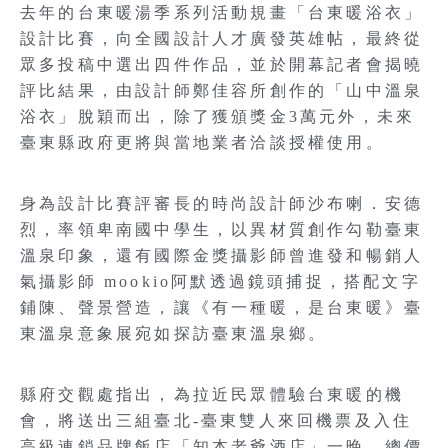
去年的台東暖湯季系列活動規畫「台東暖浴衣」
設計比賽，向全國設計人才廣發英雄帖，最終從
眾多投稿中選出四件作品，並於開幕記者會揭曉
評比結果，由設計師鄭佳容所創作的「山中溫泉
浴衣」脫穎而出，除了獲頒獎金3萬元外，未來
臺東縣政府更將與當地業者洽談授權使用。
身為設計比賽評審長的時尚設計師沙布喇．安德
烈，率領卑南國中學生，以異材質創作勾勒臺東
溫泉印象，還有國際金獎攝影師曾進發和暢銷人
氣攝影師 mookio阿默透過鏡頭捕捉，搭配文字
鋪陳、聲景營造，讓《有一種暖，是台東暖》臺
東溫泉意象展宛如探訪臺東溫泉鄉。
縣府交觀處指出，為拉近民眾體驗台東暖的機
會，將送出三組臺北-臺東雙人來回機票及入住
高級連鎖品牌飯店「知本老爺酒店」一晚，總價