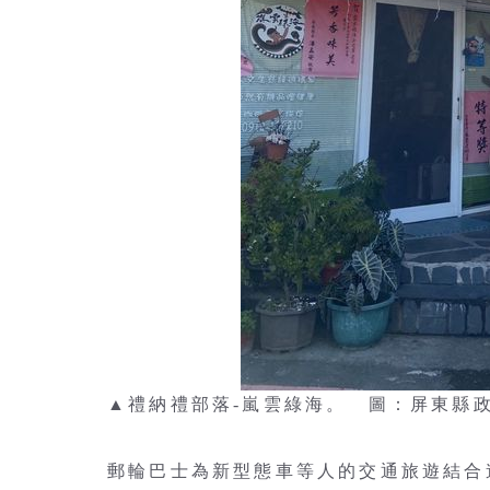
▲禮納禮部落-嵐雲綠海。 圖：屏東縣
郵輪巴士為新型態車等人的交通旅遊結合