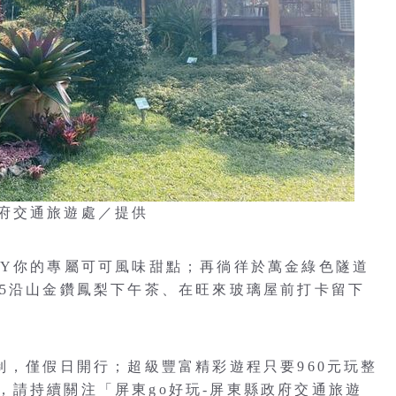
府交通旅遊處／提供
IY你的專屬可可風味甜點；再徜徉於萬金綠色隧道
85沿山金鑽鳳梨下午茶、在旺來玻璃屋前打卡留下
制，僅假日開行；超級豐富精彩遊程只要960元玩整
，請持續關注「屏東go好玩-屏東縣政府交通旅遊