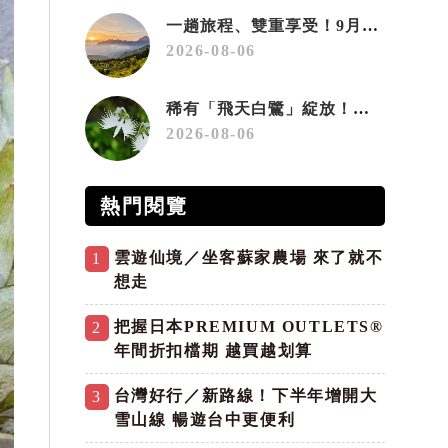
一趟旅程、雙重享受！9月住宿合歡山 順遊奧萬大10元優惠入園
2026-08-06
稀有「飛天白鷺」綻放！神戶六甲高山植物園「鷺草」珍貴現身
2026-08-06
熱門閱覽
雲遊仙境／坐客蘇家農場 來了就不
1
想走
把握日本PREMIUM OUTLETS®
2
年間折扣檔期 越買越划算
台灣好行／新路線！下半年增開大
3
雪山線 暢遊台中更便利