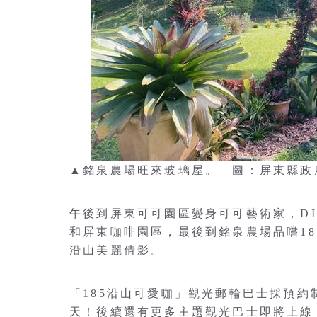
▲銘泉農場旺來玻璃屋。 圖：屏東縣政
午後到屏東可可園區變身可可藝術家，D
和屏東咖啡園區，最後到銘泉農場品嚐1
沿山美麗倩影。
「185沿山可愛咖」觀光郵輪巴士採預約
天！後續還有更多主題觀光巴士即將上線