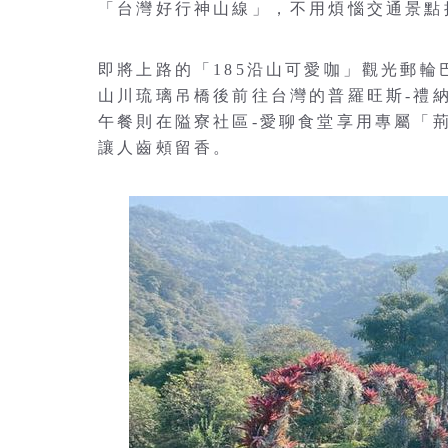
「台灣好行神山線」，不用煩惱交通景點
即將上路的「185沿山可愛咖」觀光郵
山川琉璃吊橋後前往台灣的普羅旺斯-禮納
午餐則在隘寮社區-愛聊食堂享用專屬「
讓人齒頰留香。