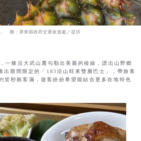
茶。 圖：屏東縣政府交通旅遊處／提供
道，一條沿大武山麓勾勒出美麗的稜線，譜出山野鄉
月推出期間限定的「185沿山旺來雙層巴士」，帶旅客
約皆秒殺客滿，遊客紛紛希望能結合更多在地特色