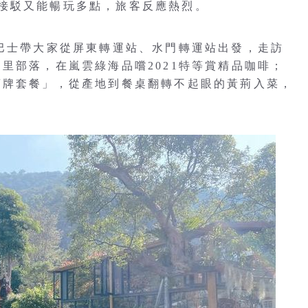
接駁又能暢玩多點，旅客反應熱烈。
輪巴士帶大家從屏東轉運站、水門轉運站出發，走訪
里部落，在嵐雲綠海品嚐2021特等賞精品咖啡；
荊牌套餐」，從產地到餐桌翻轉不起眼的黃荊入菜，