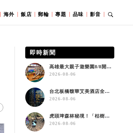
海外
飯店
郵輪
專題
品味
影音
即時新聞
高雄最大親子遊樂園8/8開幕！30項設施免費玩、YOYO家族嗨翻暑假
2026-08-06
台北板橋馥華艾美酒店全新開幕 感官藝術策展打造旅居新風格
2026-08-06
虎頭埤森林秘境！「枯樹籬步道」生態復育有成 走進大自然生命教室
2026-08-06