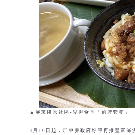
▲屏東隘寮社區-愛聊食堂「荊牌套餐」
4月16日起，屏東縣政府好評再推豐富澎