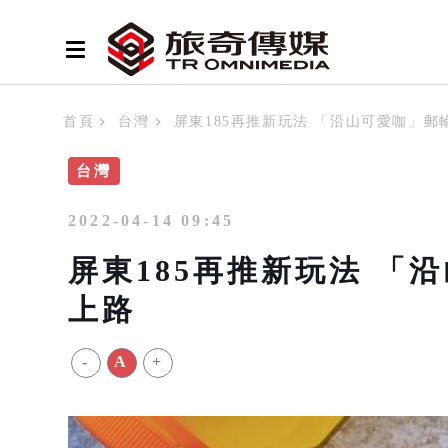
首頁
台灣
屏東185再推新玩法 「沿山可愛咖」
台灣
2022-04-14 09:45
屏東185再推新玩法 「
上路
-
A
+