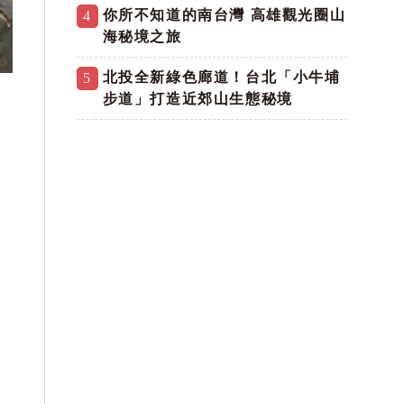
你所不知道的南台灣 高雄觀光圈山
4
海秘境之旅
北投全新綠色廊道！台北「小牛埔
5
步道」打造近郊山生態秘境