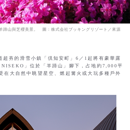
羊蹄山與芝櫻美景。 圖：株式会社ブッキングリゾート／來源
道超夯的滑雪小鎮「倶知安町」6／1起將有豪華露
N NISEKO」位於「羊蹄山」腳下，占地約7,000平
能享受在大自然中眺望星空、燃起篝火或大玩多種戶外