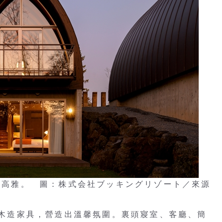
相當高雅。 圖：株式会社ブッキングリゾート／來源
使用木造家具，營造出溫馨氛圍。裏頭寢室、客廳、簡