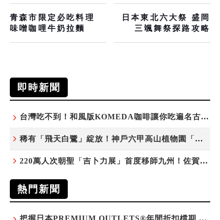
青森市限定必吃料理
日本東北六大祭 盛岡
味噌咖哩牛奶拉麵
三颯舞祭探路攻略
即時新聞
台灣吃不到！和風版KOMEDA咖啡讓你吃遍名古屋在地美食
稀有「飛天白鷺」綻放！神戶六甲高山植物園「鷺草」珍貴現身
220萬人次朝聖「吉卜力展」首度移師九州！佐賀站早鳥平日套票8/10搶先開賣
熱門新聞
把握日本PREMIUM OUTLETS®年間折扣檔期 越買越划算