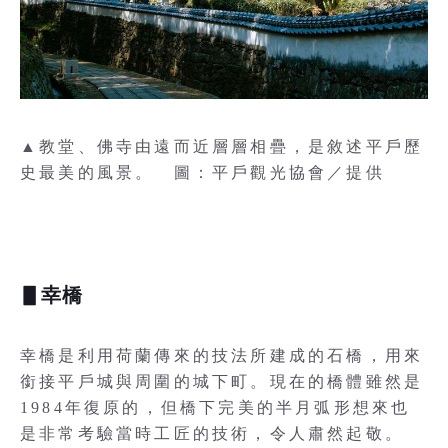
▲教堂、佛寺由遠而近層層相疊，是敘述平戶歷
史最美的風景。 圖：平戶觀光協會／提供
▋幸橋
幸橋是利用荷蘭傳來的技法所建成的石橋，用來
銜接平戶城與周圍的城下町。現在的橋體雖然是
1984年復原的，但橋下完美的半月弧形想來也
是非常考驗當時工匠的技術，令人肅然起敬。