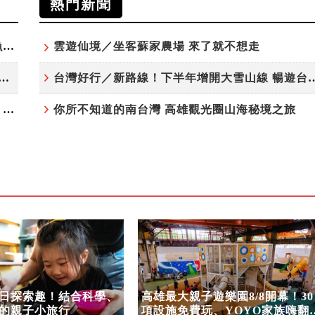
熱門新聞
「東北角外澳月夜」8/22-8/23浪漫登場 串聯五漁村、音樂、市集、火舞與慢旅共度夏夜
雲遊仙境／坐客蘇家農場 來了就不想走
夏日探索趣！結合科學、農場與自然的親子小旅行
台灣好行／新路線！下半年增開大雪
高雄最大親子遊樂園8/8開幕！30項設施免費玩、YOYO家族嗨翻暑假
你所不知道的南台灣 高雄觀光圈山海秘境之旅
日探索趣！結合科學、
高雄最大親子遊樂園8/8開幕！30
的親子小旅行
項設施免費玩、YOYO家族嗨翻