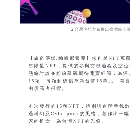
▲台灣虎航宣布推出臺灣航空業
【旅奇傳媒/編輯部報導】您也是NFT
超限量NFT，提供的參與交機過程及空
熱絡討論並紛紛敲碗期待開賣細節，為滿
15顆，每顆起標價為新台幣15萬元，開賣時間
由價高者得標。
本次發行的15顆NFT，特別與台灣新銳
過科幻及Cyberpunk的風格，創作
家的推崇，為台灣NFT的先鋒。