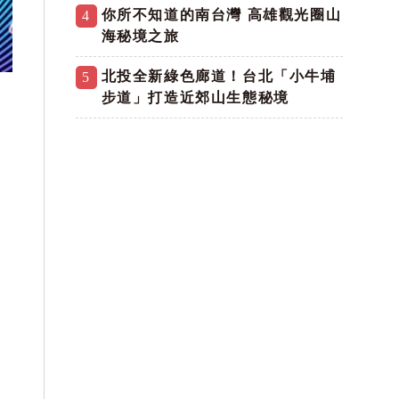
你所不知道的南台灣 高雄觀光圈山
4
海秘境之旅
北投全新綠色廊道！台北「小牛埔
5
步道」打造近郊山生態秘境