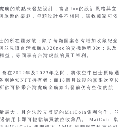
虎航的航點來發想設計，富含Jun的設計風格與立
與旅遊的樂趣，每顆設計各不相同，讓收藏家可依
士的所在國致敬；除了每顆圖案各有增加收藏紀念
並見證台灣虎航A320neo的交機過程3次；以及
的權益，等同享有台灣虎航的員工福利。
會在2022年及2023年之間，將依空中巴士原廠通
別通知NFT持有者；而18個月效期的無限次空位
心所欲可搭乘台灣虎航全航線出發前仍有空位的航
量最大，且合法設立登記的MaiCoin集團合作，並
過信用卡即可輕鬆購買數位收藏品。 MaiCoin 集
MaiCoin 集團旗下 AMIS 帳聯網路科技公司