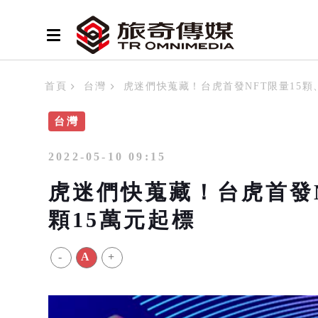
首頁
台灣
虎迷們快蒐藏！台虎首發NFT限量15顆
台灣
2022-05-10 09:15
虎迷們快蒐藏！台虎首發
顆15萬元起標
-
A
+