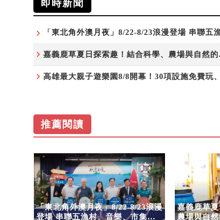
即時新聞
嘉義鹿草
推薦閱讀
！30
「東北角外澳月夜」8/22-8/23浪漫
嘉義鹿草夏
嗨翻暑
登場 串聯五漁村、音樂、市集、
農場與自然