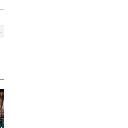
山線 暢遊台中更便利
「東北角外澳月夜」8/22-8/23浪漫
嘉義鹿草夏日探
暑
登場 串聯五漁村、音樂、市集、
農場與自然的親