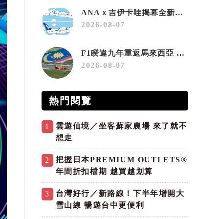
ANAｘ吉伊卡哇揭幕全新彩繪機「Chiikawa JET」
2026-08-07
F1睽違九年重返馬來西亞 三大國際賽事打造10月運動旅遊熱潮 賽車、自行車、路跑同週登場
2026-08-07
熱門閱覽
雲遊仙境／坐客蘇家農場 來了就不
1
想走
把握日本PREMIUM OUTLETS®
2
年間折扣檔期 越買越划算
台灣好行／新路線！下半年增開大
3
雪山線 暢遊台中更便利