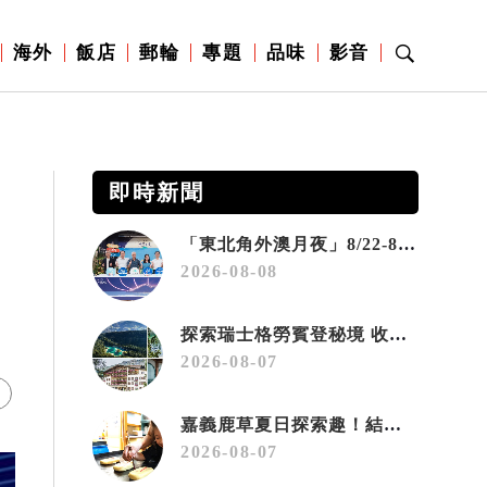
海外
飯店
郵輪
專題
品味
影音
即時新聞
「東北角外澳月夜」8/22-8/23浪漫登場 串聯五漁村、音樂、市集、火舞與慢旅共度夏夜
2026-08-08
探索瑞士格勞賓登秘境 收藏六種阿爾卑斯夏日療癒之旅
2026-08-07
嘉義鹿草夏日探索趣！結合科學、農場與自然的親子小旅行
2026-08-07