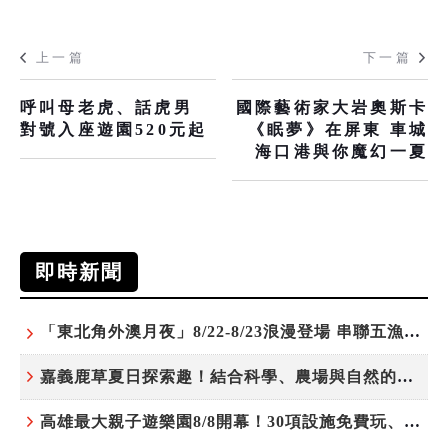
上一篇
下一篇
呼叫母老虎、話虎男
國際藝術家大岩奧斯卡
對號入座遊園520元起
《眠夢》在屏東 車城
海口港與你魔幻一夏
即時新聞
「東北角外澳月夜」8/22-8/23浪漫登場 串聯五漁村、音樂、市集、火舞與慢旅共度夏夜
嘉義鹿草夏日探索趣！結合科學、農場與自然的親子小旅行
高雄最大親子遊樂園8/8開幕！30項設施免費玩、YOYO家族嗨翻暑假