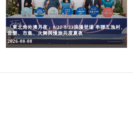
「東北角外澳月夜」8/22-8/23浪漫登場 串聯五漁村、
音樂、市集、火舞與慢旅共度夏夜
2026-08-08