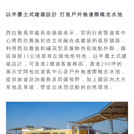
以半覆土式建築設計 打造戶外無邊際概念水池
西拉雅風管處長徐振能表示，官田行政暨遊客中
心將西拉雅族祀壺文化融合成建築的弧形牆面，
利用西拉雅族刺繡花型及服飾色彩妝點外觀，園
區保留11公頃原有丘陵地形特色，以半覆土式建
築設計，可直達2樓遊客服務區，廣達200坪的
展示空間包括遊客中心及戶外無邊際概念水池，
提供旅遊諮詢服務及田園視野，加上園區內大片
草地及草坡，營造出休憩活動的自然環境。