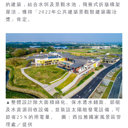
的建築，結合水圳及景觀水池，飛簷式折版構架
屋頂，獲得「2022年公共建築景觀類建築園冶
獎」肯定。
▲整體設計除大面積綠化、保水透水鋪面、節能
及水資源回收設備，並裝設太陽能發電設備，可
節省25％的用電量。 圖：西拉雅國家風景區管
理處／提供