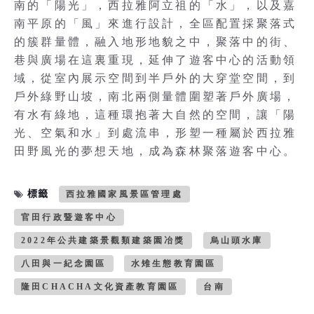
南的「陽光」，西拉雅阿立祖的「水」，以及嘉
南平原的「風」來進行設計，全區配置採聚落式
的簇群量體，融入地形地貌之中，聚落中的街、
巷與廣場在這裏重現，延伸了遊客中心的活動領
域，從室內展示空間到半戶外的大穿堂空間，到
戶外綠野山坡，南北兩側量體圍塑著戶外廣場，
有水有綠地，這種環抱著大自然的空間，讓「陽
光、空氣和水」到處流串，形塑一種屬於西拉雅
田野風光的夢想天地，成為森林聚落遊客中心。
標籤
西拉雅國家風景區管理處
官田行政暨遊客中心
2022年公共建築景觀類建築園冶獎
烏山頭水庫
八田與一紀念園區
水雉生態教育園區
隆田CHACHA文化資產教育園區
台南