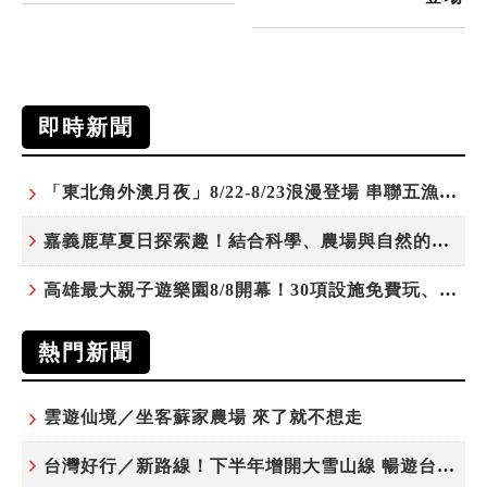
即時新聞
「東北角外澳月夜」8/22-8/23浪漫登場 串聯五漁村、音樂、市集、火舞與慢旅共度夏夜
嘉義鹿草夏日探索趣！結合科學、農場與自然的親子小旅行
高雄最大親子遊樂園8/8開幕！30項設施免費玩、YOYO家族嗨翻暑假
熱門新聞
雲遊仙境／坐客蘇家農場 來了就不想走
台灣好行／新路線！下半年增開大雪山線 暢遊台中更便利