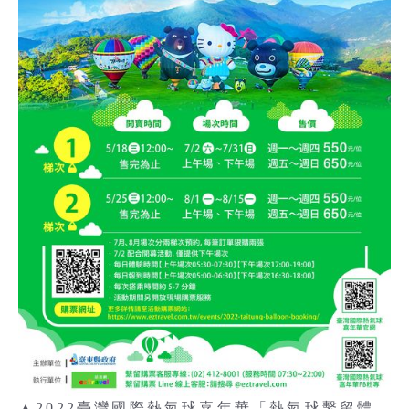
▲2022臺灣國際熱氣球嘉年華「熱氣球繫留體