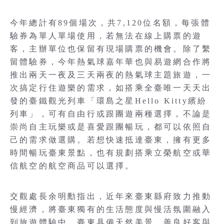
今年總計有89個場次，共7,120位名額，每張體
驗券為單人單場使用，若無法在線上購票的遊
客，主辦單位也保留有現場購票的機會。除了繫
留體驗券，今年熱氣球嘉年華也與易遊網合作將
推出兩天一夜及三天兩夜的熱氣球主題旅遊，一
次搞定行住遊樂的需求，如搭乘全臺唯一天天出
發的臺鐵觀光列車「環島之星Hello Kitty繽紛
列車」，可有自由行或跟團遊兩種選擇，不論是
崇尚自主玩樂或是喜愛跟團暢玩，都可以依照自
己的需求做選購。若想快速抵達臺東，擁有更多
時間暢玩臺東景點，也有規劃搭乘立榮航空或華
信航空的航空商品可以選擇。
交觀處長余明勳指出，近年來臺東縣府致力推動
慢經濟，將臺東獨有的生活態度與慢活氛圍融入
到旅遊體驗中。臺東具備天然美景、善良好客與