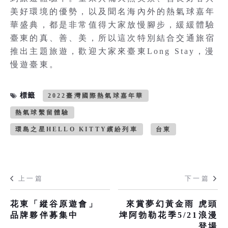
美好環境的優勢，以及聞名海內外的熱氣球嘉年
華盛典，都是非常值得大家放慢腳步，緩緩體驗
臺東的真、善、美，所以這次特別結合交通旅宿
推出主題旅遊，歡迎大家來臺東Long Stay，漫
慢遊臺東。
標籤
2022臺灣國際熱氣球嘉年華
熱氣球繫留體驗
環島之星HELLO KITTY繽紛列車
台東
上一篇
下一篇
花東「縱谷原遊會」
來賞夢幻黃金雨 虎頭
品牌夥伴募集中
埤阿勃勒花季5/21浪漫
登場