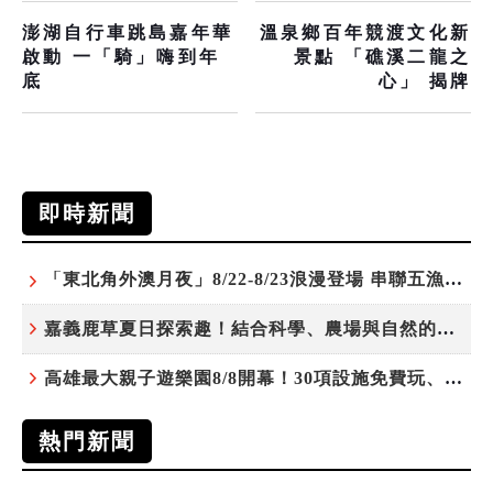
澎湖自行車跳島嘉年華
溫泉鄉百年競渡文化新
啟動 一「騎」嗨到年
景點 「礁溪二龍之
底
心」 揭牌
即時新聞
「東北角外澳月夜」8/22-8/23浪漫登場 串聯五漁村、音樂、市集、火舞與慢旅共度夏夜
嘉義鹿草夏日探索趣！結合科學、農場與自然的親子小旅行
高雄最大親子遊樂園8/8開幕！30項設施免費玩、YOYO家族嗨翻暑假
熱門新聞