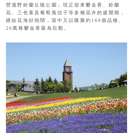
營瀧野鈴蘭丘陵公園」現正迎來鬱金香、鈴蘭
花、三色堇及葡萄風信子等多種花卉的盛開期，
繽紛花海好熱鬧，當中又以匯聚約169個品種、
26萬株鬱金香最為壯觀。