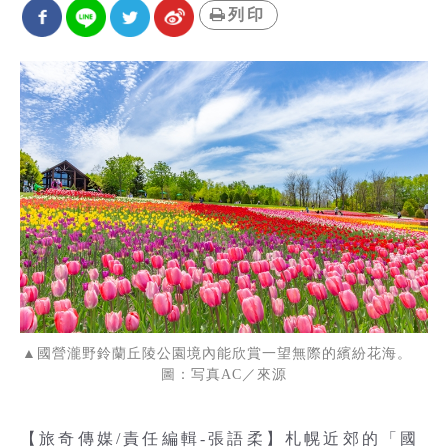
列印
▲國營瀧野鈴蘭丘陵公園境內能欣賞一望無際的繽紛花海。
圖：写真AC／來源
【旅奇傳媒/責任編輯-張語柔】札幌近郊的「國