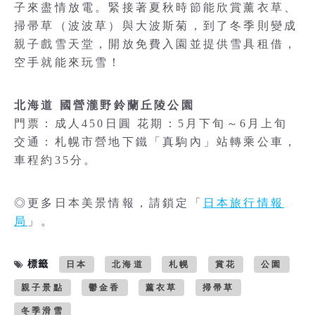
子來盡情放電。緊接著夏秋時節能欣賞薰衣草、
掃帚草（波波草）與大波斯菊，到了冬季則變成
親子戲雪天堂，開放免費入園並提供雪具租借，
空手就能來玩雪！
北海道 國營瀧野鈴蘭丘陵公園
門票：成人450日圓 花期：5月下旬～6月上旬
交通：札幌市營地下鐵「真駒內」站轉乘公車，
車程約35分。
◎更多日本美景情報，請鎖定「
日本旅行情報
局
」。
標籤
日本
北海道
札幌
賞花
公園
親子景點
鬱金香
薰衣草
掃帚草
冬季滑雪