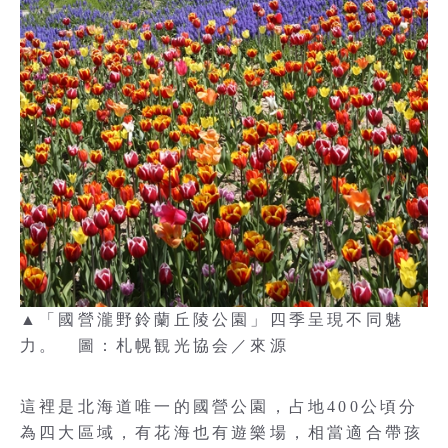
▲「國營瀧野鈴蘭丘陵公園」四季呈現不同魅
力。 圖：札幌観光協会／來源
這裡是北海道唯一的國營公園，占地400公頃分
為四大區域，有花海也有遊樂場，相當適合帶孩