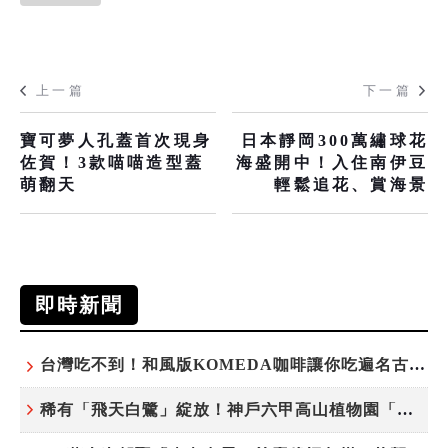
上一篇
下一篇
寶可夢人孔蓋首次現身
日本靜岡300萬繡球花
佐賀！3款喵喵造型蓋
海盛開中！入住南伊豆
萌翻天
輕鬆追花、賞海景
即時新聞
台灣吃不到！和風版KOMEDA咖啡讓你吃遍名古屋在地美食
稀有「飛天白鷺」綻放！神戶六甲高山植物園「鷺草」珍貴現身