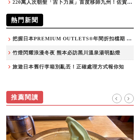
220萬人次朝聖「吉卜力展」首度移師九州！佐賀站早鳥平日套票8/10搶先開賣
熱門新聞
把握日本PREMIUM OUTLETS®年間折扣檔期 越買越划算
竹燈閃耀浪漫冬夜 熊本必訪黑川溫泉湯明點燈
旅遊日本舊行李箱別亂丟！正確處理方式報你知
推薦閱讀