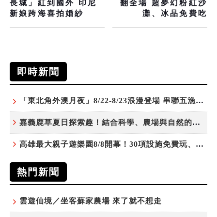
長城」紅到國外 印尼
翻全場 超夢幻粉紅沙
新娘跨海喜拍婚紗
灘、冰品免費吃
即時新聞
「東北角外澳月夜」8/22-8/23浪漫登場 串聯五漁村、音樂、市集、火舞與慢旅共度夏夜
嘉義鹿草夏日探索趣！結合科學、農場與自然的親子小旅行
高雄最大親子遊樂園8/8開幕！30項設施免費玩、YOYO家族嗨翻暑假
熱門新聞
雲遊仙境／坐客蘇家農場 來了就不想走