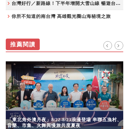
台灣好行／新路線！下半年增開大雪山線 暢遊台中更便利
你所不知道的南台灣 高雄觀光圈山海秘境之旅
推薦閱讀
「東北角外澳月夜」8/22-8/23浪漫登場 串聯五漁村、
音樂、市集、火舞與慢旅共度夏夜