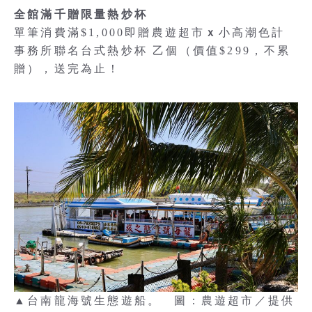
全館滿千贈限量熱炒杯
單筆消費滿$1,000即贈農遊超市
ｘ
小高潮色計
事務所聯名台式熱炒杯 乙個（價值$299，不累
贈），送完為止！
▲台南龍海號生態遊船。 圖：農遊超市／提供