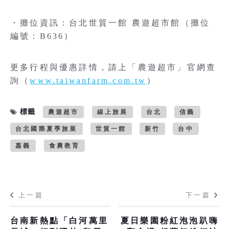
・攤位資訊：台北世貿一館 農遊超市館（攤位
編號：B636）
更多行程與優惠詳情，請上「農遊超市」官網查
詢（
www.taiwanfarm.com.tw
）
標籤
農遊超市
線上旅展
台北
信義
台北國際夏季旅展
世貿一館
新竹
台中
嘉義
食農教育
上一篇
下一篇
台南新熱點「白河萬里
夏日樂園粉紅泡泡趴嗨