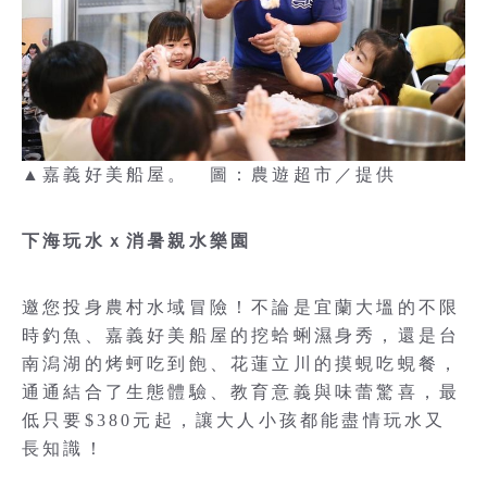
▲嘉義好美船屋。 圖：農遊超市／提供
下海玩水ｘ消暑親水樂園
邀您投身農村水域冒險！不論是宜蘭大塭的不限
時釣魚、嘉義好美船屋的挖蛤蜊濕身秀，還是台
南潟湖的烤蚵吃到飽、花蓮立川的摸蜆吃蜆餐，
通通結合了生態體驗、教育意義與味蕾驚喜，最
低只要$380元起，讓大人小孩都能盡情玩水又
長知識！