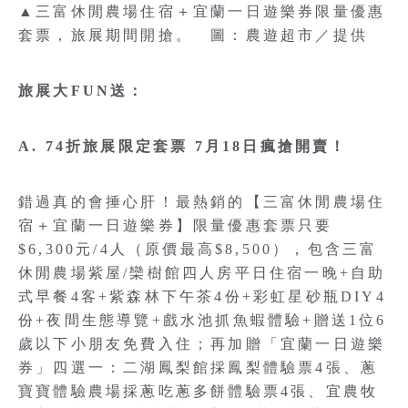
▲三富休閒農場住宿＋宜蘭一日遊樂券限量優惠
套票，旅展期間開搶。 圖：農遊超市／提供
旅展大FUN送：
A. 74折旅展限定套票 7月18日瘋搶開賣！
錯過真的會捶心肝！最熱銷的【三富休閒農場住
宿＋宜蘭一日遊樂券】限量優惠套票只要
$6,300元/4人（原價最高$8,500），包含三富
休閒農場紫屋/欒樹館四人房平日住宿一晚+自助
式早餐4客+紫森林下午茶4份+彩虹星砂瓶DIY4
份+夜間生態導覽+戲水池抓魚蝦體驗+贈送1位6
歲以下小朋友免費入住；再加贈「宜蘭一日遊樂
券」四選一：二湖鳳梨館採鳳梨體驗票4張、蔥
寶寶體驗農場採蔥吃蔥多餅體驗票4張、宜農牧