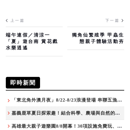
上一篇
下一篇
端午連假／清涼一
獨角仙繁殖季 甲蟲生
「夏」遊台南 賞花戲
態親子體驗活動夯
水樂逍遙
即時新聞
「東北角外澳月夜」8/22-8/23浪漫登場 串聯五漁村、音樂、市集、火舞與慢旅共度夏夜
嘉義鹿草夏日探索趣！結合科學、農場與自然的親子小旅行
高雄最大親子遊樂園8/8開幕！30項設施免費玩、YOYO家族嗨翻暑假