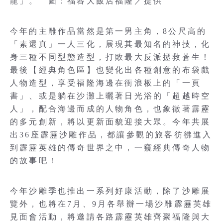
龍」。 圖：福容大飯店福隆／提供
今年的主雕作品當然是第一男主角，8公尺高的
「素還真」一人三化，展現其最知名的神技，化
身三種不同型態造型，打敗最大反派拯救蒼生！
最後【經典角色區】也變化出各種創意的布袋戲
人物造型，享受福隆海邊在衝浪板上的「一頁
書」、或是躺在沙灘上曬著日光浴的「超越時空
人」，配合海邊而成的人物角色，也象徵著霹靂
的多元創新，將以更新面貌迎接大眾。今年共展
出36座霹靂沙雕作品，都讓參觀的旅客彷彿進入
到霹靂英雄的傳奇世界之中，一窺經典傳奇人物
的故事吧！
今年沙雕季也推出一系列好康活動，除了沙雕展
覽外，也將在7月、9月各舉辦一場沙雕霹靂英雄
見面會活動，將邀請各路霹靂英雄齊聚福隆與大