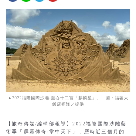
▲2022福隆國際沙雕-魔吞十二宮「麒麟星」。 圖：福容大
飯店福隆／提供
【旅奇傳媒/編輯部報導】2022福隆國際沙雕藝
術季「霹靂傳奇‧掌中天下」，歷時近三個月的