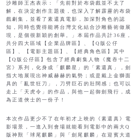
沙雕師王杰表示：「先前對於布袋戲並不太了
解，在決定創作主題後，也深入了解霹靂的布袋
戲劇集，並看了素還真電影，加深對角色的認
知，同時也覺得能將台灣文化結合沙雕藝術做展
現，是個很新穎的創舉。」本屆作品共計36座，
共分四大區域【企業品牌區】、【Q版公仔
區】、【電影主題區】、【經典角色區】其中
【Q版公仔區】包含了經典劇集人物《魔吞十二
宮》系列，化身成「麒麟星」的「素還真」，劍
指大地展現出神威赫赫的氣勢；或是戴上金獅面
具的「亂世狂刀」，刀劈巨石的壯闊感；也可以
走上「天虎令」的作品，與他一起御劍飛行，成
為正道俠士的一份子！
本次作品更少不了在年初才上映的《素還真》電
影場景，一進入到會場就能看到電影中的兩大Q
版神獸「球尾麒麟」與「劍尾麒麟」在迎賓大道