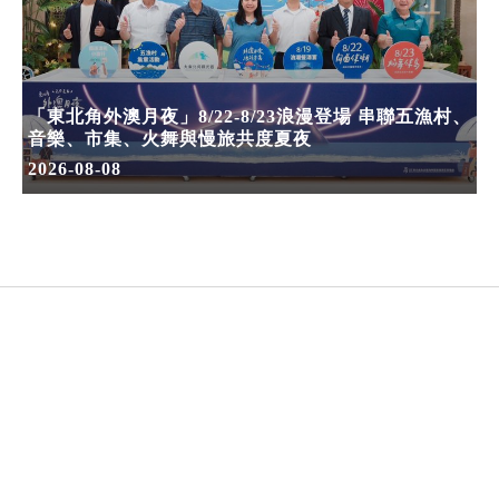
「東北角外澳月夜」8/22-8/23浪漫登場 串聯五漁村、
音樂、市集、火舞與慢旅共度夏夜
2026-08-08