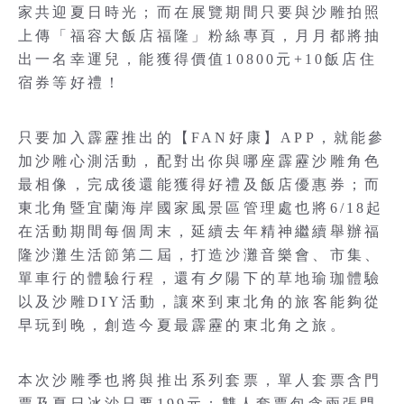
家共迎夏日時光；而在展覽期間只要與沙雕拍照
上傳「福容大飯店福隆」粉絲專頁，月月都將抽
出一名幸運兒，能獲得價值10800元+10飯店住
宿券等好禮！
只要加入霹靂推出的【FAN好康】APP，就能參
加沙雕心測活動，配對出你與哪座霹靂沙雕角色
最相像，完成後還能獲得好禮及飯店優惠券；而
東北角暨宜蘭海岸國家風景區管理處也將6/18起
在活動期間每個周末，延續去年精神繼續舉辦福
隆沙灘生活節第二屆，打造沙灘音樂會、市集、
單車行的體驗行程，還有夕陽下的草地瑜珈體驗
以及沙雕DIY活動，讓來到東北角的旅客能夠從
早玩到晚，創造今夏最霹靂的東北角之旅。
本次沙雕季也將與推出系列套票，單人套票含門
票及夏日冰沙只要199元；雙人套票包含兩張門