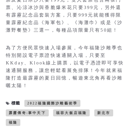
票、沁涼冰沙與香脆爆米花只要399元，另外還
有霹靂記念品套裝方案，只要999元就能獲得限
量霹靂紀念品《海軍包》、《海灘巾》或是《沙
灘野餐墊》三選一，每種品項限量只有50組！
為了方便民眾快速入場參展，今年福隆沙雕季也
特別開設電子票證快速通關入場，只要至
KKday、Klook線上購票，以電子憑證即可享快
速通關服務，讓您輕鬆看展免排隊！今年就來福
隆打造最霹靂的夏日回憶，暢遊東北角再看沙雕
曬太陽！
標籤
2022福隆國際沙雕藝術季
霹靂傳奇‧掌中天下
福容大飯店福隆
新北市
福隆