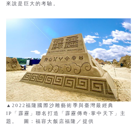
來說是巨大的考驗。
▲2022福隆國際沙雕藝術季與臺灣最經典
IP「霹靂」聯名打造「霹靂傳奇‧掌中天下」主
題。 圖：福容大飯店福隆／提供