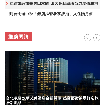
走進如詩如畫的山水間 四大亮點認識苗栗度假勝地
到台北過中秋！飯店推套餐享折扣、入住贈月餅禮盒
推薦閱讀
台北板橋馥華艾美酒店全新開幕 感官藝術策展打造旅
居新風格