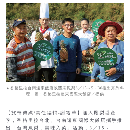
▲香格里拉台南遠東飯店以關廟鳳梨3╱15～5╱30推出系列料
理 圖：香格里拉遠東國際大飯店／提供
【旅奇傳媒/責任編輯-謝筱華】邁入鳳梨盛產
季，香格里拉台北、台南遠東國際大飯店攜手推
出「台灣鳳梨．美味入菜」活動，3╱15～