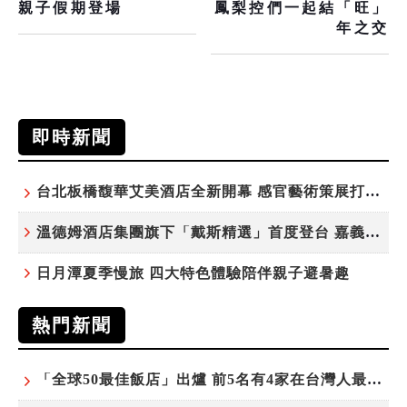
親子假期登場
鳳梨控們一起結「旺」
年之交
即時新聞
台北板橋馥華艾美酒店全新開幕 感官藝術策展打造旅居新風格
溫德姆酒店集團旗下「戴斯精選」首度登台 嘉義首店揭新幕
日月潭夏季慢旅 四大特色體驗陪伴親子避暑趣
熱門新聞
「全球50最佳飯店」出爐 前5名有4家在台灣人最常去的城市！