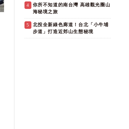
你所不知道的南台灣 高雄觀光圈山
4
海秘境之旅
北投全新綠色廊道！台北「小牛埔
5
步道」打造近郊山生態秘境