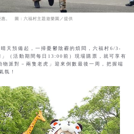
優惠。 圖：六福村主題遊樂園／提供
晴天預備起，一掃憂鬱陰霾的煩悶，六福村6/3-
前」（活動期間每日13:00前）現場購票，就可享有
「動物派對－兩隻老虎」迎來倒數最後一周，把握端
氣氛！