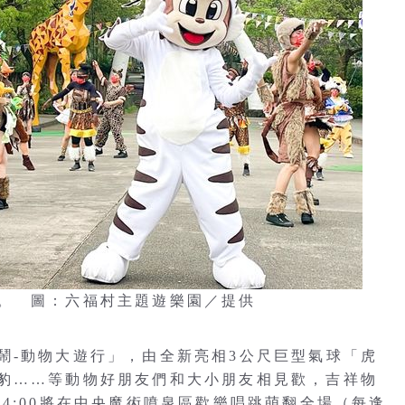
。 圖：六福村主題遊樂園／提供
鬧-動物大遊行」，由全新亮相3公尺巨型氣球「虎
豹……等動物好朋友們和大小朋友相見歡，吉祥物
4:00將在中央魔術噴泉區歡樂唱跳萌翻全場（每逢