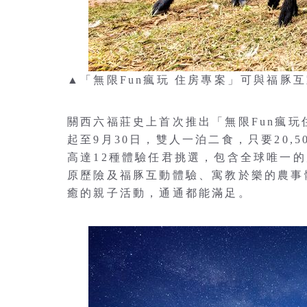
▲「無限Fun瘋玩 住房專案」可與福豚
關西六福莊史上首次推出「無限Fun瘋
起至9月30日，雙人一泊二食，只要20,
高達12種體驗任君挑選，包含全球唯一
原歷險及福豚互動體驗、寓教於樂的農事
癒的親子活動，通通都能滿足。