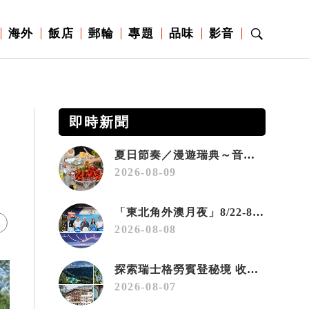
海外
飯店
郵輪
專題
品味
影音
即時新聞
夏日節奏／漫遊瑞典～音樂、療癒桑拿、美味歡樂螯蝦節
2026-08-09
「東北角外澳月夜」8/22-8/23浪漫登場 串聯五漁村、音樂、市集、火舞與慢旅共度夏夜
2026-08-08
探索瑞士格勞賓登秘境 收藏六種阿爾卑斯夏日療癒之旅
2026-08-07