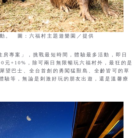
互動。 圖：六福村主題遊樂園／提供
玩住房專案」，挑戰最短時間，體驗最多活動，即日
500元+10%，除可兩日無限暢玩六福村外，最狂的是
的犀望巴士、全台首創的勇闖猛獸島、全齡皆可的草
體驗等，無論是刺激好玩的朋友出遊，還是溫馨療