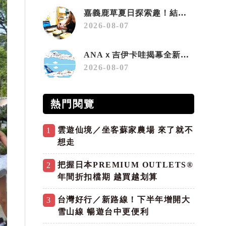
嘉義鹿草夏日探索趣！結合科學、農場與自然的親子小旅行
2026-08-07
ANAｘ吉伊卡哇揭幕全新彩繪機「Chiikawa JET」
2026-08-07
熱門閱覽
雲遊仙境／坐客蘇家農場 來了就不
1
想走
把握日本PREMIUM OUTLETS®
2
年間折扣檔期 越買越划算
台灣好行／新路線！下半年增開大
3
雪山線 暢遊台中更便利