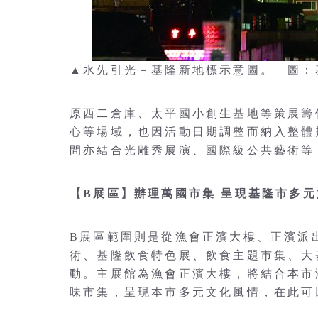
▲水先引光－基隆新地標示意圖。 圖：
原西二倉庫、太平國小創生基地等策展籌
心等場域，也因活動日期調整而納入整體
間亦結合光雕秀展演、國際級公共藝術等
【B展區】辦理萬國市集 呈現基隆市多
B展區範圍則是從漁會正濱大樓、正濱派
術、基隆飲食特色展、飲食主題市集、大
動。主展館為漁會正濱大樓，將結合本市
味市集，呈現本市多元文化風情，在此可