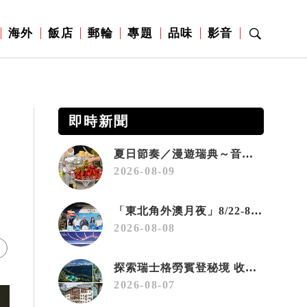
海外
飯店
郵輪
專題
品味
影音
即時新聞
夏日節奏／漫遊瑞典～音樂、療癒桑拿、美味歡樂螯蝦節
2026-08-09
「東北角外澳月夜」8/22-8/23浪漫登場 串聯五漁村、音樂、市集、火舞與慢旅共度夏夜
2026-08-08
探索瑞士格勞賓登秘境 收藏六種阿爾卑斯夏日療癒之旅
2026-08-07