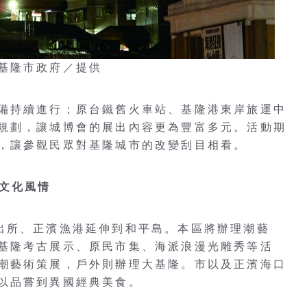
基隆市政府／提供
備持續進行；原台鐵舊火車站、基隆港東岸旅運中
規劃，讓城博會的展出內容更為豐富多元。活動期
，讓參觀民眾對基隆城市的改變刮目相看。
元文化風情
出所、正濱漁港延伸到和平島。本區將辦理潮藝
基隆考古展示、原民市集、海派浪漫光雕秀等活
潮藝術策展，戶外則辦理大基隆。市以及正濱海口
以品嘗到異國經典美食。