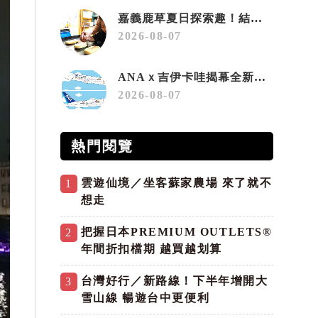
嘉義鹿草夏日探索趣！結合科學、農場與自然的親子小旅行
2026-08-07
ANAｘ吉伊卡哇揭幕全新彩繪機「Chiikawa JET」
2026-08-07
熱門閱覽
雲遊仙境／坐客蘇家農場 來了就不
1
想走
把握日本PREMIUM OUTLETS®
2
年間折扣檔期 越買越划算
台灣好行／新路線！下半年增開大
3
雪山線 暢遊台中更便利