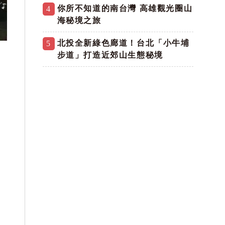
你所不知道的南台灣 高雄觀光圈山
4
海秘境之旅
北投全新綠色廊道！台北「小牛埔
5
步道」打造近郊山生態秘境