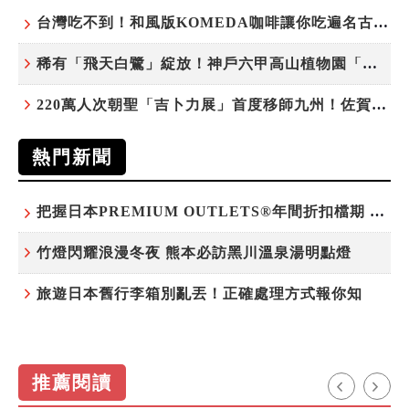
台灣吃不到！和風版KOMEDA咖啡讓你吃遍名古屋在地美食
稀有「飛天白鷺」綻放！神戶六甲高山植物園「鷺草」珍貴現身
220萬人次朝聖「吉卜力展」首度移師九州！佐賀站早鳥平日套票8/10搶先開賣
熱門新聞
把握日本PREMIUM OUTLETS®年間折扣檔期 越買越划算
竹燈閃耀浪漫冬夜 熊本必訪黑川溫泉湯明點燈
旅遊日本舊行李箱別亂丟！正確處理方式報你知
推薦閱讀