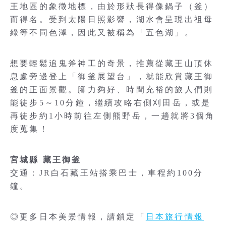
王地區的象徵地標，由於形狀長得像鍋子（釜）
而得名。受到太陽日照影響，湖水會呈現出祖母
綠等不同色澤，因此又被稱為「五色湖」。
想要輕鬆追鬼斧神工的奇景，推薦從藏王山頂休
息處旁邊登上「御釜展望台」，就能欣賞藏王御
釜的正面景觀。腳力夠好、時間充裕的旅人們則
能徒步5～10分鐘，繼續攻略右側刈田岳，或是
再徒步約1小時前往左側熊野岳，一趟就將3個角
度蒐集！
宮城縣 藏王御釜
交通：JR白石藏王站搭乘巴士，車程約100分
鐘。
◎更多日本美景情報，請鎖定「
日本旅行情報