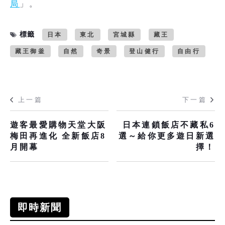
局
」。
標籤
日本
東北
宮城縣
藏王
藏王御釜
自然
奇景
登山健行
自由行
上一篇
下一篇
遊客最愛購物天堂大阪
日本連鎖飯店不藏私6
梅田再進化 全新飯店8
選～給你更多遊日新選
月開幕
擇！
即時新聞