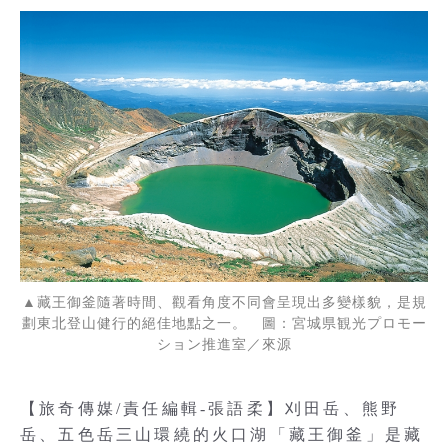
▲藏王御釜隨著時間、觀看角度不同會呈現出多變樣貌，是規
劃東北登山健行的絕佳地點之一。 圖：宮城県観光プロモー
ション推進室／來源
【旅奇傳媒/責任編輯-張語柔】刈田岳、熊野
岳、五色岳三山環繞的火口湖「藏王御釜」是藏