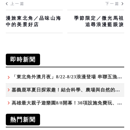
上一篇
下一篇
漫旅東北角／品味山海
季節限定／微光馬祖
中的美景好店
追尋浪漫藍眼淚
即時新聞
「東北角外澳月夜」8/22-8/23浪漫登場 串聯五漁村、音樂、市集、火舞與慢旅共度夏夜
嘉義鹿草夏日探索趣！結合科學、農場與自然的親子小旅行
高雄最大親子遊樂園8/8開幕！30項設施免費玩、YOYO家族嗨翻暑假
熱門新聞