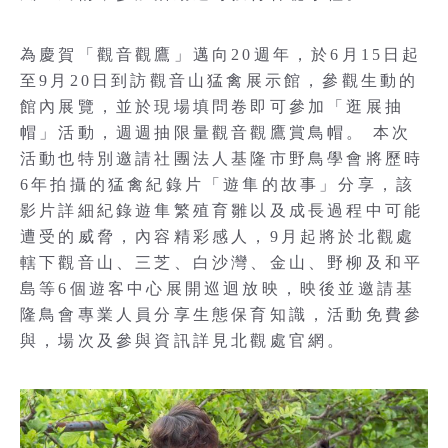
為慶賀「觀音觀鷹」邁向20週年，於6月15日起
至9月20日到訪觀音山猛禽展示館，參觀生動的
館內展覽，並於現場填問卷即可參加「逛展抽
帽」活動，週週抽限量觀音觀鷹賞鳥帽。 本次
活動也特別邀請社團法人基隆市野鳥學會將歷時
6年拍攝的猛禽紀錄片「遊隼的故事」分享，該
影片詳細紀錄遊隼繁殖育雛以及成長過程中可能
遭受的威脅，內容精彩感人，9月起將於北觀處
轄下觀音山、三芝、白沙灣、金山、野柳及和平
島等6個遊客中心展開巡迴放映，映後並邀請基
隆鳥會專業人員分享生態保育知識，活動免費參
與，場次及參與資訊詳見北觀處官網。