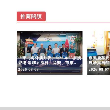
推薦閱讀
！30
「東北角外澳月夜」8/22-8/23浪漫
嘉義鹿草夏
嗨翻暑
登場 串聯五漁村、音樂、市集、
農場與自然
火舞與慢旅共度夏夜
2026-08-08
2026-08-07