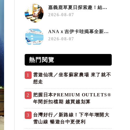
嘉義鹿草夏日探索趣！結合科學、農場與自然的親子小旅行
2026-08-07
ANAｘ吉伊卡哇揭幕全新彩繪機「Chiikawa JET」
2026-08-07
熱門閱覽
雲遊仙境／坐客蘇家農場 來了就不
1
想走
把握日本PREMIUM OUTLETS®
2
年間折扣檔期 越買越划算
台灣好行／新路線！下半年增開大
3
雪山線 暢遊台中更便利