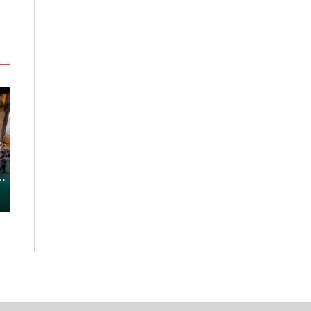
「東北角外澳月夜」8/22-8/23浪漫
嘉義鹿草夏日探
暑
登場 串聯五漁村、音樂、市集、
農場與自然的親
火舞與慢旅共度夏夜
2026-08-08
2026-08-07