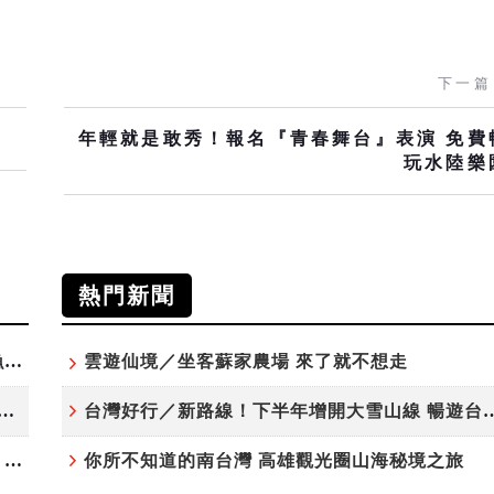
下一篇
年輕就是敢秀！報名『青春舞台』表演 免費
玩水陸樂
熱門新聞
「東北角外澳月夜」8/22-8/23浪漫登場 串聯五漁村、音樂、市集、火舞與慢旅共度夏夜
雲遊仙境／坐客蘇家農場 來了就不想走
夏日探索趣！結合科學、農場與自然的親子小旅行
台灣好行／新路線！下半年增開大雪
高雄最大親子遊樂園8/8開幕！30項設施免費玩、YOYO家族嗨翻暑假
你所不知道的南台灣 高雄觀光圈山海秘境之旅