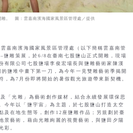
展開雕。 圖：雲嘉南濱海國家風景區管理處／提供
局雲嘉南濱海國家風景區管理處（以下簡稱雲嘉南管
」–鹽雕策展，於6/8在臺南七股鹽山正式開雕，現場
份有限公司七股鹽場李俊宏場長與鹽雕藝術家陳漢
堅固的鹽堆中畫下第一刀，為今年一見雙雕藝術季揭開
符，為7月份即將開始的暑假觀光旅遊帶來新契機。
雕」及「光雕」為藝術創作媒材，結合永續發展環保思
。今年以「鹽宇宙」為主題，於七股鹽山打造太空
點及在地生態等，創作12座鹽雕作品；另規劃於臺
地景藝術，藉由光雕絢麗的視覺藝術，與鹽田夕陽
光彩。