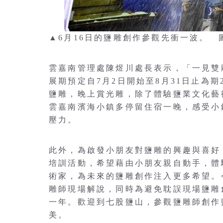
▲6月16日的鹽雕創作參觀先衝一波。
雲嘉南管理處陳煜川處長表示，「一見雙
展期預定自7月2日開始至8月31日止為
鹽雕，晚上賞光雕，除了體驗鹽業文化藝
雲嘉南濱海小鎮多停留住宿一晚，感受小
壓力。
此外，為啟發小朋友對鹽雕的興趣與喜好
培訓活動，希望藉由小朋友親自動手，體
術家，為未來的鹽雕創作注入更多希望。
雕師現場解說，同時為避免耽誤現場鹽雕
一年。歡迎到七股鹽山，參觀鹽雕師創作
美。