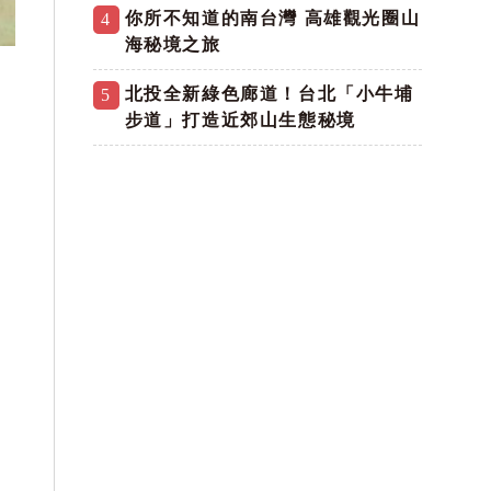
你所不知道的南台灣 高雄觀光圈山
4
海秘境之旅
北投全新綠色廊道！台北「小牛埔
5
步道」打造近郊山生態秘境