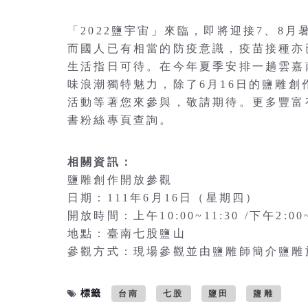
「2022鹽宇宙」來臨，即將迎接7、8
而國人已有相當的防疫意識，疫苗接種亦
生活指日可待。在今年夏季安排一趟雲嘉
味浪潮獨特魅力，除了6月16日的鹽雕
活動等著您來參與，敬請期待。更多豐富有
書粉絲專頁查詢。
相關資訊：
鹽雕創作開放參觀
日期：111年6月16日（星期四）
開放時間：上午10:00~11:30 /下午2:00~
地點：臺南七股鹽山
參觀方式：現場參觀並由鹽雕師簡介鹽雕
標籤
台南
七股
鹽田
鹽雕