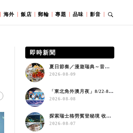
海外
飯店
郵輪
專題
品味
影音
即時新聞
夏日節奏／漫遊瑞典～音樂、療癒桑拿、美味歡樂螯蝦節
2026-08-09
「東北角外澳月夜」8/22-8/23浪漫登場 串聯五漁村、音樂、市集、火舞與慢旅共度夏夜
2026-08-08
探索瑞士格勞賓登秘境 收藏六種阿爾卑斯夏日療癒之旅
2026-08-07