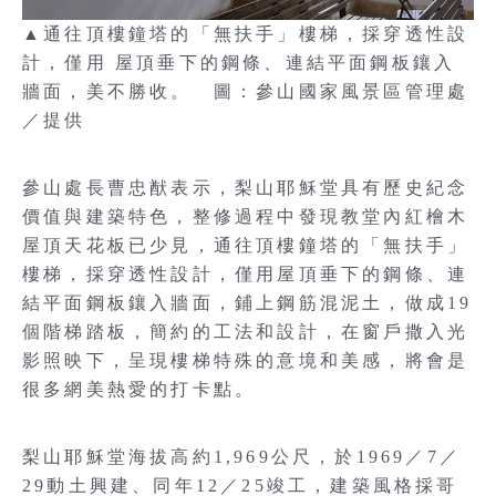
▲通往頂樓鐘塔的「無扶手」樓梯，採穿透性設
計，僅用 屋頂垂下的鋼條、連結平面鋼板鑲入
牆面，美不勝收。 圖：參山國家風景區管理處
／提供
參山處長曹忠猷表示，梨山耶穌堂具有歷史紀念
價值與建築特色，整修過程中發現教堂內紅檜木
屋頂天花板已少見，通往頂樓鐘塔的「無扶手」
樓梯，採穿透性設計，僅用屋頂垂下的鋼條、連
結平面鋼板鑲入牆面，鋪上鋼筋混泥土，做成19
個階梯踏板，簡約的工法和設計，在窗戶撒入光
影照映下，呈現樓梯特殊的意境和美感，將會是
很多網美熱愛的打卡點。
梨山耶穌堂海拔高約1,969公尺，於1969／7／
29動土興建、同年12／25竣工，建築風格採哥