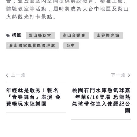
合，並透過室內空間提供解說教育、泰雅工藝、
體驗教室等活動，屆時將成為大台中地區及梨山
火熱觀光打卡景點。
標籤
梨山耶穌堂
高山音樂會
山谷燈光節
參山國家風景區管理處
台中
上一篇
下一篇
年輕就是敢秀！報名
桃園石門水庫熱氣球嘉
『青春舞台』表演 免
年華6/18登場 恐龍熱
費暢玩水陸樂園
氣球帶你進入侏羅紀公
園