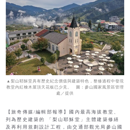
▲梨山耶穌堂具有歷史紀念價值與建築特色，整修過程中發現
教堂內紅檜木屋頂天花板已少見。 圖：參山國家風景區管理
處／提供
【旅奇傳媒/編輯部報導】國內最高海拔教堂、
列為歷史建築的 「梨山耶穌堂」主體建築修繕
及再利用規劃設計工程，由交通部觀光局參山國