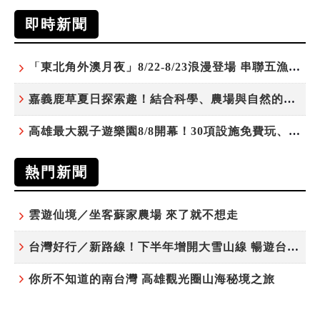
即時新聞
「東北角外澳月夜」8/22-8/23浪漫登場 串聯五漁村、音樂、市集、火舞與慢旅共度夏夜
嘉義鹿草夏日探索趣！結合科學、農場與自然的親子小旅行
高雄最大親子遊樂園8/8開幕！30項設施免費玩、YOYO家族嗨翻暑假
熱門新聞
雲遊仙境／坐客蘇家農場 來了就不想走
台灣好行／新路線！下半年增開大雪山線 暢遊台中更便利
你所不知道的南台灣 高雄觀光圈山海秘境之旅