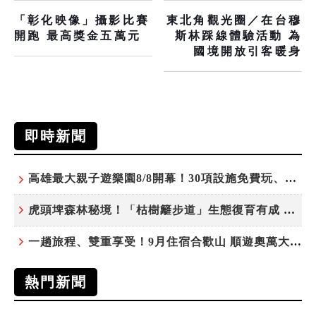
「彰化映像」攝影比賽
東北角觀光圈／在台穆
開跑 最高獎金五萬元
斯林踩線體驗活動 為
國境開放引客暖身
即時新聞
高雄最大親子遊樂園8/8開幕！30項設施免費玩、YOYO家族嗨翻暑假
虎頭埤森林秘境！「枯樹籬步道」生態復育有成 走進大自然生命教室
一趟旅程、雙重享受！9月住宿合歡山 順遊奧萬大10元優惠入園
熱門新聞