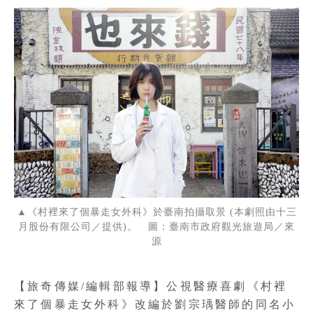
▲《村裡來了個暴走女外科》於臺南拍攝取景 (本劇照由十三
月股份有限公司／提供)。 圖：臺南市政府觀光旅遊局／來
源
【旅奇傳媒/編輯部報導】公視醫療喜劇《村裡
來了個暴走女外科》改編於劉宗瑀醫師的同名小