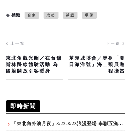
標籤
台東
成功
減塑
環保
上一篇
下一篇
東北角觀光圈／在台穆
基隆城博會／馬祖「夏
斯林踩線體驗活動 為
日海洋號」海上觀展遊
國境開放引客暖身
程擔當
即時新聞
「東北角外澳月夜」8/22-8/23浪漫登場 串聯五漁村、音樂、市集、火舞與慢旅共度夏夜