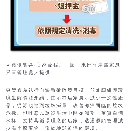
▲循環餐具-店家流程。 圖：東部海岸國家風
景區管理處／提供
東管處為執行向海致敬政策目標，並兼顧維護環
境生態資源永續，由示範店家展示減少一次性產
品，從源頭達到垃圾減量，改善海洋面臨的垃圾
危機。也呼籲民眾從生活中開始減塑，落實自備
水杯、支持具循環理念的店家，透過源頭管理減
少海岸廢棄物，還給地球乾淨的環境。