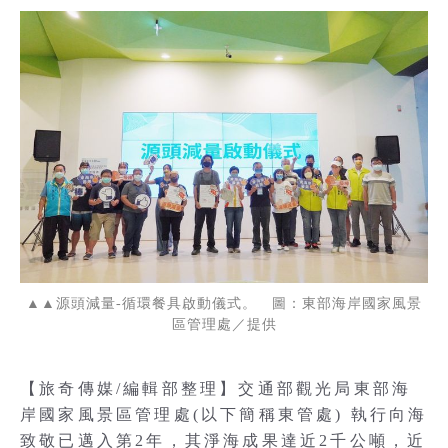
▲▲源頭減量-循環餐具啟動儀式。 圖：東部海岸國家風景
區管理處／提供
【旅奇傳媒/編輯部整理】交通部觀光局東部海
岸國家風景區管理處(以下簡稱東管處) 執行向海
致敬已邁入第2年，其淨海成果達近2千公噸，近