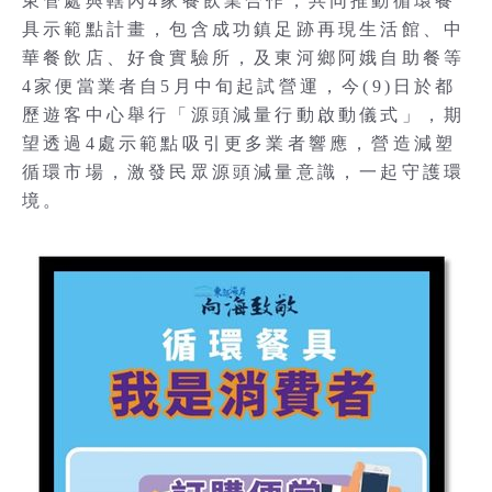
東管處與轄內4家餐飲業合作，共同推動循環餐
具示範點計畫，包含成功鎮足跡再現生活館、中
華餐飲店、好食實驗所，及東河鄉阿娥自助餐等
4家便當業者自5月中旬起試營運，今(9)日於都
歷遊客中心舉行「源頭減量行動啟動儀式」，期
望透過4處示範點吸引更多業者響應，營造減塑
循環市場，激發民眾源頭減量意識，一起守護環
境。