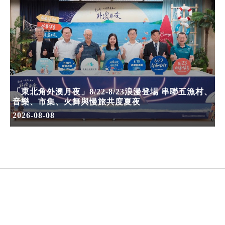
「東北角外澳月夜」8/22-8/23浪漫登場 串聯五漁村、
音樂、市集、火舞與慢旅共度夏夜
2026-08-08