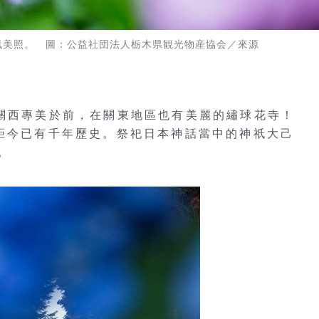
風美照。 圖：公益社団法人栃木県観光物産協会／來源
本關西專美於前，在關東地區也有美麗的繡球花寺！
，距今已有千年歷史。祭祀日本神話當中的神祇大己
。