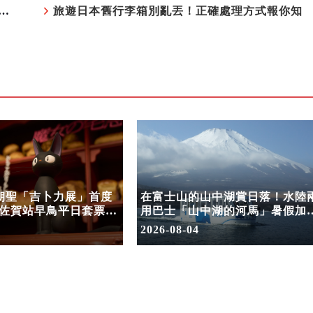
中湖賞日落！水陸兩用巴士「山中湖的河馬」暑假加開夕陽班次
旅遊日本舊行李箱別亂丟！正確處理方式報你知
次朝聖「吉卜力展」首度
在富士山的山中湖賞日落！水陸
佐賀站早鳥平日套票
用巴士「山中湖的河馬」暑假加
開賣
夕陽班次
2026-08-04