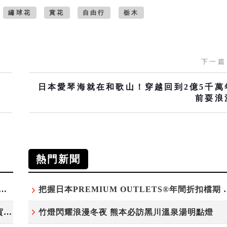
繡球花
賞花
自由行
栃木
下一篇
日本愛琴海就在和歌山！穿越回到2億5千萬
前耍浪
熱門新聞
白鷺」綻放！神戶六甲高山植物園「鷺草」珍貴現身
把握日本PREMIUM OU
220萬人次朝聖「吉卜力展」首度移師九州！佐賀站早鳥平日套票8/10搶先開賣
竹燈閃耀浪漫冬夜 熊本必訪黑川溫泉湯明點燈