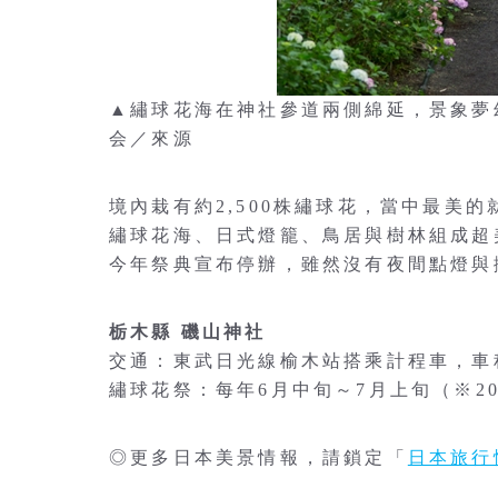
▲繡球花海在神社參道兩側綿延，景象夢
会／來源
境內栽有約2,500株繡球花，當中最美
繡球花海、日式燈籠、鳥居與樹林組成超
今年祭典宣布停辦，雖然沒有夜間點燈與
栃木縣 磯山神社
交通：東武日光線榆木站搭乘計程車，車
繡球花祭：每年6月中旬～7月上旬（※20
◎更多日本美景情報，請鎖定「
日本旅行