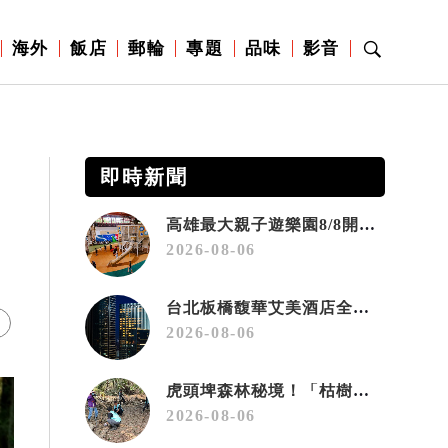
海外
飯店
郵輪
專題
品味
影音
即時新聞
高雄最大親子遊樂園8/8開幕！30項設施免費玩、YOYO家族嗨翻暑假
2026-08-06
台北板橋馥華艾美酒店全新開幕 感官藝術策展打造旅居新風格
2026-08-06
虎頭埤森林秘境！「枯樹籬步道」生態復育有成 走進大自然生命教室
2026-08-06