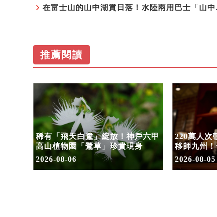
在富士山的山
推薦閱讀
水陸兩
稀有「飛天白鷺」綻放！神戶六甲
220萬人
假加開
高山植物園「鷺草」珍貴現身
移師九州！
8/10搶先
2026-08-06
2026-08-05