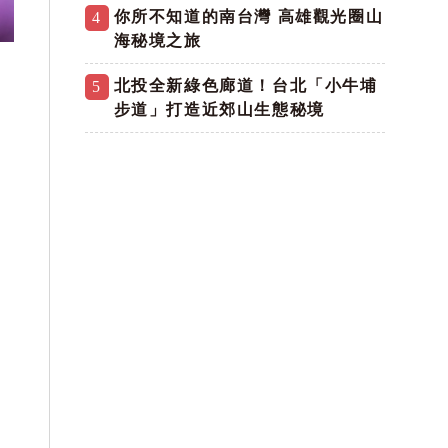
你所不知道的南台灣 高雄觀光圈山
4
海秘境之旅
北投全新綠色廊道！台北「小牛埔
5
步道」打造近郊山生態秘境