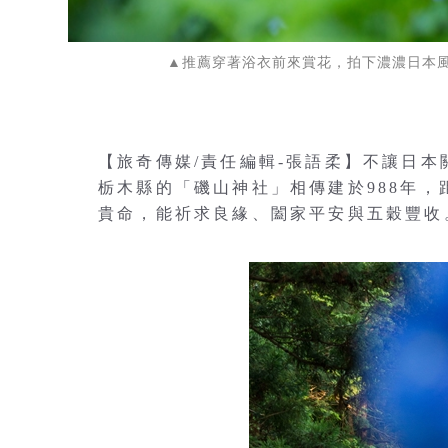
▲推薦穿著浴衣前來賞花，拍下濃濃日本
【旅奇傳媒/責任編輯-張語柔】不讓日
栃木縣的「磯山神社」相傳建於988年
貴命，能祈求良緣、闔家平安與五穀豐收