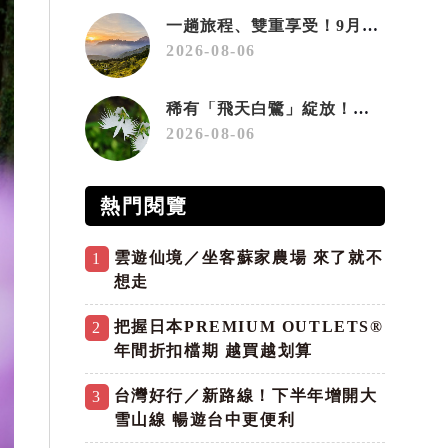
一趟旅程、雙重享受！9月住宿合歡山 順遊奧萬大10元優惠入園
2026-08-06
稀有「飛天白鷺」綻放！神戶六甲高山植物園「鷺草」珍貴現身
2026-08-06
熱門閱覽
雲遊仙境／坐客蘇家農場 來了就不
1
想走
把握日本PREMIUM OUTLETS®
2
年間折扣檔期 越買越划算
台灣好行／新路線！下半年增開大
3
雪山線 暢遊台中更便利