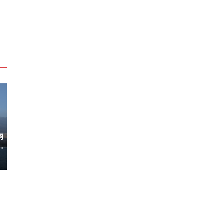
兩
稀有「飛天白鷺」綻放！神戶六甲
220萬人次朝
開
高山植物園「鷺草」珍貴現身
移師九州！佐賀
8/10搶先開賣
2026-08-06
2026-08-05