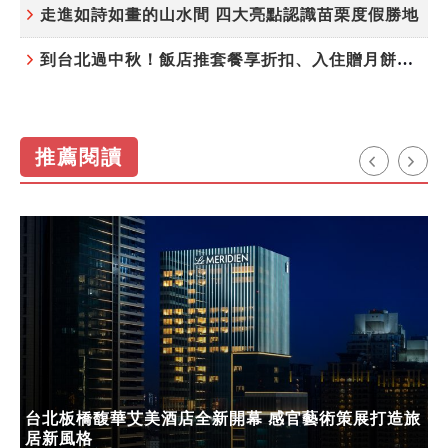
走進如詩如畫的山水間 四大亮點認識苗栗度假勝地
到台北過中秋！飯店推套餐享折扣、入住贈月餅禮盒
推薦閱讀
台北板橋馥華艾美酒店全新開幕 感官藝術策展打造旅
居新風格