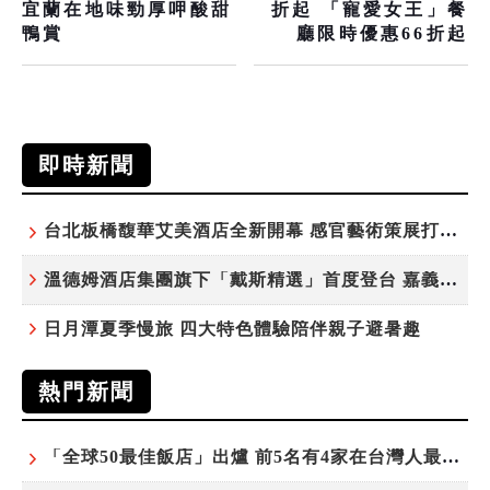
宜蘭在地味勁厚呷酸甜
折起 「寵愛女王」餐
鴨賞
廳限時優惠66折起
即時新聞
台北板橋馥華艾美酒店全新開幕 感官藝術策展打造旅居新風格
溫德姆酒店集團旗下「戴斯精選」首度登台 嘉義首店揭新幕
日月潭夏季慢旅 四大特色體驗陪伴親子避暑趣
熱門新聞
「全球50最佳飯店」出爐 前5名有4家在台灣人最常去的城市！