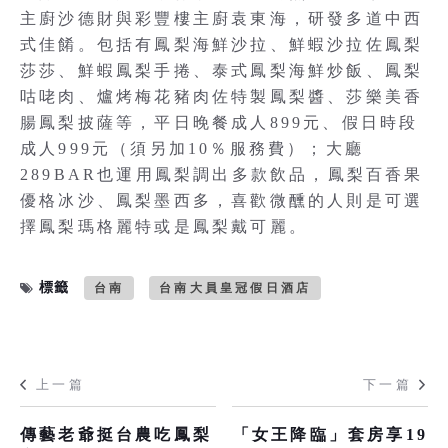
主廚沙德財與彩豐樓主廚袁東海，研發多道中西
式佳餚。包括有鳳梨海鮮沙拉、鮮蝦沙拉佐鳳梨
莎莎、鮮蝦鳳梨手捲、泰式鳳梨海鮮炒飯、鳳梨
咕咾肉、爐烤梅花豬肉佐特製鳳梨醬、莎樂美香
腸鳳梨披薩等，平日晚餐成人899元、假日時段
成人999元（須另加10％服務費）；大廳
289BAR也運用鳳梨調出多款飲品，鳳梨百香果
優格冰沙、鳳梨墨西多，喜歡微醺的人則是可選
擇鳳梨瑪格麗特或是鳳梨戴可麗。
標籤
台南
台南大員皇冠假日酒店
上一篇
下一篇
傳藝老爺挺台農吃鳳梨
「女王降臨」套房享19