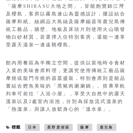
「薩摩SHIRASU大地之間」，皆能飽覽錦江灣
及櫻島，客房以霧島連山為靈感設計，擺設結合
薩摩和紙、絲綢品大島紬及薩摩錫器等鹿兒島傳
統工藝品，牆壁、地板及床頭片則使用火山噴發
物白砂材質，若選擇入住特別客房，還能一邊享
受露天溫泉一邊遠眺櫻島。
館內用餐區為半獨立空間，提供以當地時令食材
入菜的美味會席料理，更講究使用傳統工藝品薩
摩燒或龍門寺燒的器皿盛裝，特別會席則是能品
嘗結合鰹魚美味的「黑豬肉涮涮鍋」。搭乘單軌
列車可前往「入浴小屋」，享受大自然中的露天
溫泉以及2處室內浴池，分別為採放流式溫泉的
「熱溫泉」與讓人放鬆身心的「溫水泉」。
標籤
日本
星野度假區
薩摩
鹿兒島