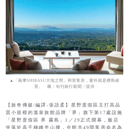
▲「薩摩SHIRASU大地之間」和室客房，窗外就是櫻島絕
景。 圖：旬刊旅行新聞╱提供
【旅奇傳媒/編譯-張語柔】星野度假區主打高品
質小規模的溫泉旅館品牌「界」旗下第17處設施
「星野度假區 界 霧島」1／29正式開幕，飯店
坐落於高千穗峰半山腰，全館共49間客房命名為