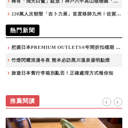
稀有「飛天白鷺」綻放！神戶六甲高山植物園「鷺草」珍貴現身
220萬人次朝聖「吉卜力展」首度移師九州！佐賀站早鳥平日套票8/10搶先開賣
熱門新聞
把握日本PREMIUM OUTLETS®年間折扣檔期 越買越划算
竹燈閃耀浪漫冬夜 熊本必訪黑川溫泉湯明點燈
旅遊日本舊行李箱別亂丟！正確處理方式報你知
推薦閱讀