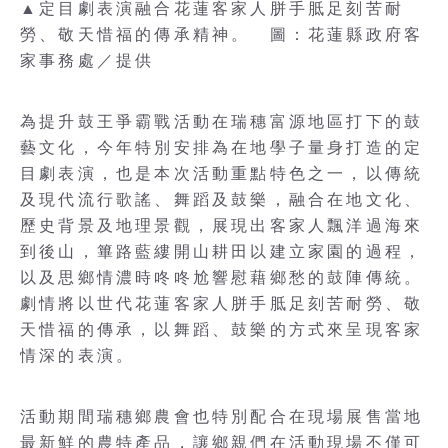
▲定目劇表演融合花蓮客家人胼手胝足刻苦耐
勞、敬天惜福的傳承精神。 圖：花蓮縣政府客
家事務處／提供
為提升鼓王爭霸戰活動在瑞穗富源地區打下的鼓
藝文化，今年特別安排為在地學子量身打造的定
目劇表演，也是本次活動重點特色之一，以傳統
及現代流行歌謠、舞蹈及鼓樂，融合在地文化、
歷史背景及地理景觀，展現出客家人飄洋過海來
到後山，篳路藍縷開山耕田以建立家園的過程，
以及思鄉情濃時咚咚尬響慰藉鄉愁的鼓陣傳統。
劇情將以世代花蓮客家人胼手胝足刻苦耐勞、敬
天惜福的傳承，以舞蹈、鼓樂的方式來呈現客家
情深的表演。
活動期間瑞穗鄉農會也特別配合在現場展售當地
最新鮮的農特產品，讓鄉親們在活動現場不僅可