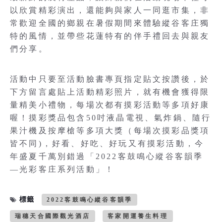
以欣賞精彩演出，還能夠與家人一同逛市集，非
常歡迎全國的鄉親在暑假期間來體驗縱谷客庄獨
特的風情，並帶些花蓮特有的伴手禮回去與親友
們分享。
活動中只要至活動臉書專頁指定貼文按讚後，於
下方留言處貼上活動精彩照片，就有機會獲得限
量精美小禮物，每場次都有摸彩活動等多項好康
喔！摸彩獎品包含50吋液晶電視、氣炸鍋、隨行
果汁機及按摩槍等多項大獎（每場次摸彩品獎項
皆不同)，好看、好吃、好玩又有摸彩活動，今
年盛夏千萬別錯過「2022客鼓鳴心縱谷客韻季
—光彩客庄系列活動」！
標籤
2022客鼓鳴心縱谷客韻季
瑞穗天合國際觀光酒店
客家開運養生料理