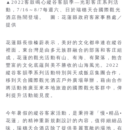
▲2022客鼓鳴心縱谷客韻季—光彩客庄系列活
動，7/16～8/7每週六、日於瑞穗天合國際觀光
酒店熱鬧登場。 圖：花蓮縣政府客家事務處／
提供
花蓮縣長徐榛蔚表示，美好的文化都串連在縱谷
裡面，東台灣是由多元族群融合的部落和客庄組
成，花蓮的觀光活動有山、有海、有聚落，飽含
豐富的文化底蘊與美不勝收的山海風光。2022
縱谷客韻季系列活動特別與天成飯店集團合作，
移到天合國際觀光酒店戶外廣場舉辦，藉由合作
將活動推廣至來本地旅遊的國際觀光客群中，俾
利提升活動能見度。
今年暑假的縱谷客家活動，是秉持著「慢•精品•
花蓮」的精神重新規劃設計的內容，值得細細品
味，瑞穗天合酒店除了提供美麗寬敞的場地，在