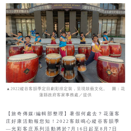
▲2022縱谷客韻季定目劇彩排定裝，呈現鼓藝文化。 圖：花
蓮縣政府客家事務處／提供
【旅奇傳媒/編輯部整理】暑假何處去？花蓮客
庄好康活動報您知！2022客鼓鳴心縱谷客韻季
—光彩客庄系列活動將於7月16日起至8月7日