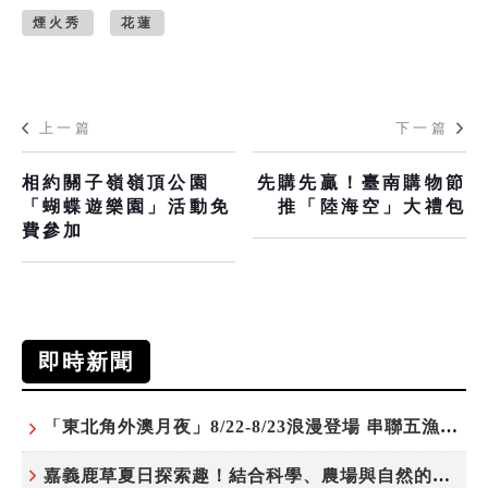
煙火秀
花蓮
上一篇
下一篇
相約關子嶺嶺頂公園
先購先贏！臺南購物節
「蝴蝶遊樂園」活動免
推「陸海空」大禮包
費參加
即時新聞
「東北角外澳月夜」8/22-8/23浪漫登場 串聯五漁村、音樂、市集、火舞與慢旅共度夏夜
嘉義鹿草夏日探索趣！結合科學、農場與自然的親子小旅行