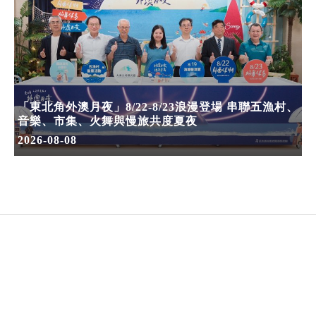
「東北角外澳月夜」8/22-8/23浪漫登場 串聯五漁村、
音樂、市集、火舞與慢旅共度夏夜
2026-08-08