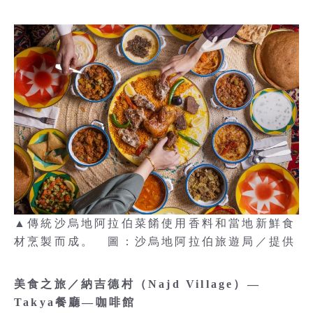
▲傳統沙烏地阿拉伯菜餚使用香料和當地新鮮食
材烹製而成。 圖：沙烏地阿拉伯旅遊局／提供
美食之旅／納吉德村（Najd Village）—
Takya餐廳—咖啡館