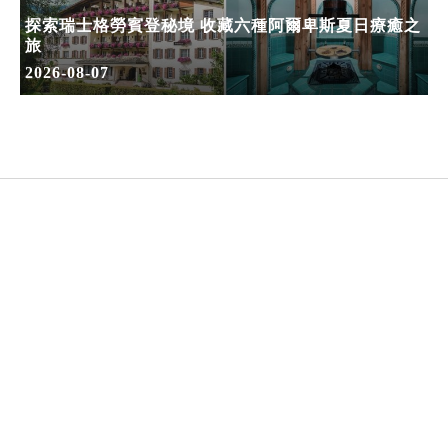
探索瑞士格勞賓登秘境 收藏六種阿爾卑斯夏日療癒之
旅
2026-08-07