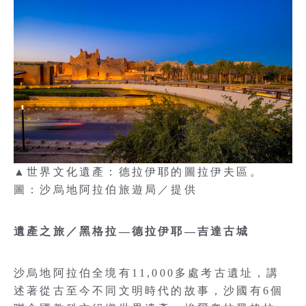
▲世界文化遺產：德拉伊耶的圖拉伊夫區。
圖：沙烏地阿拉伯旅遊局／提供
遺產之旅／黑格拉—德拉伊耶—吉達古城
沙烏地阿拉伯全境有11,000多處考古遺址，講
述著從古至今不同文明時代的故事，沙國有6個