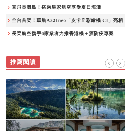
直飛長灘島！搭乘皇家航空享受夏日海灘
全台首架！華航A321neo「皮卡丘彩繪機 CI」亮相
長榮航空攜手6家業者力推香港機＋酒防疫專案
推薦閱讀