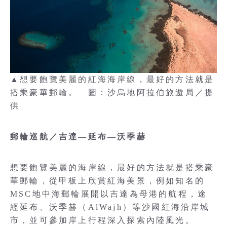
▲想要飽覽美麗的紅海海岸線，最好的方法就是
搭乘豪華郵輪。 圖：沙烏地阿拉伯旅遊局／提
供
郵輪巡航／吉達—延布—沃季赫
想要飽覽美麗的海岸線，最好的方法就是搭乘豪
華郵輪，從甲板上欣賞紅海美景，例如知名的
MSC地中海郵輪展開以吉達為母港的航程，途
經延布、沃季赫（AlWajh）等沙國紅海沿岸城
市，並可參加岸上行程深入探索內陸風光。