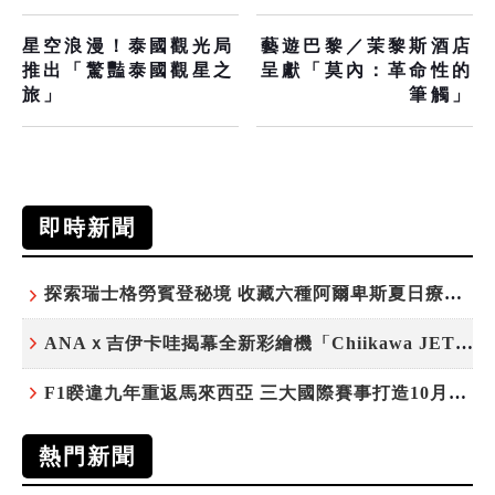
星空浪漫！泰國觀光局
藝遊巴黎／茉黎斯酒店
推出「驚豔泰國觀星之
呈獻「莫內：革命性的
旅」
筆觸」
即時新聞
探索瑞士格勞賓登秘境 收藏六種阿爾卑斯夏日療癒之旅
ANAｘ吉伊卡哇揭幕全新彩繪機「Chiikawa JET」
F1睽違九年重返馬來西亞 三大國際賽事打造10月運動旅遊熱潮 賽車、自行車、路跑同週登場
熱門新聞