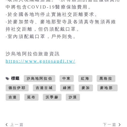
中將包含COVID-19醫療保險費用。
‧於全國各地均停止實施社交距離要求。
‧於麥加禁寺、麥地那聖寺及各清真寺無須再維
持社交距離，但仍須配戴口罩。
‧室內須配戴口罩，戶外則免。
沙烏地阿拉伯旅遊資訊
https://www.gotosaudi.tw/
標籤
沙烏地阿拉伯
中東
紅海
黑格拉
德拉伊耶
吉達古城
綠洲
麥加
麥地那
吉達
延布
沃季赫
沙漠
上一篇
下一篇