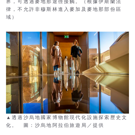
界，可透過麥地那途徑接觸。（根據伊斯蘭法
律，不允許非穆斯林進入麥加及麥地那部份區
域）
▲透過沙烏地國家博物館現代化設施探索歷史文
化。 圖：沙烏地阿拉伯旅遊局／提供