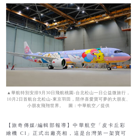
▲華航特別安排9月30日飛航桃園-台北松山一日公益微旅行，
10月2日首航台北松山-東京羽田，陪伴喜愛寶可夢的大朋友、
小朋友飛翔世界。 圖：中華航空／提供
【旅奇傳媒/編輯部報導】中華航空「皮卡丘彩
繪機 CI」正式出廠亮相，這是台灣第一架寶可