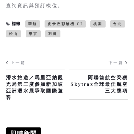
查詢資訊與預訂機位。
標籤
華航
皮卡丘彩繪機 CI
桃園
台北
松山
東京
羽田
上一篇
下一篇
潛水旅遊／馬里亞納觀
阿聯酋航空榮獲
光局第三度參加新加坡
Skytrax全球最佳航空
亞洲潛水展爭取國際遊
三大獎項
客
即時新聞