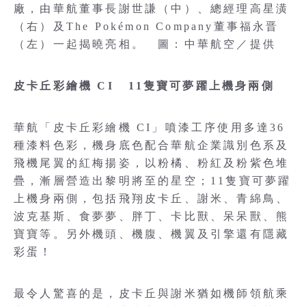
廠，由華航董事長謝世謙（中）、總經理高星潢
（右）及The Pokémon Company董事福永晋
（左）一起揭曉亮相。 圖：中華航空／提供
皮卡丘彩繪機 CI 11隻寶可夢躍上機身兩側
華航「皮卡丘彩繪機 CI」噴漆工序使用多達36
種漆料色彩，機身底色配合華航企業識別色系及
飛機尾翼的紅梅揚姿，以粉橘、粉紅及粉紫色堆
疊，漸層營造出黎明將至的星空；11隻寶可夢躍
上機身兩側，包括飛翔皮卡丘、謝米、青綿鳥、
波克基斯、食夢夢、胖丁、卡比獸、呆呆獸、熊
寶寶等。另外機頭、機腹、機翼及引擎還有隱藏
彩蛋！
最令人驚喜的是，皮卡丘與謝米猶如機師領航乘