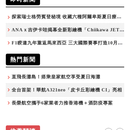
探索瑞士格勞賓登秘境 收藏六種阿爾卑斯夏日療癒之旅
ANAｘ吉伊卡哇揭幕全新彩繪機「Chiikawa JET」
F1睽違九年重返馬來西亞 三大國際賽事打造10月運動旅遊熱潮 賽車、自行車、路跑同週登場
熱門新聞
直飛長灘島！搭乘皇家航空享受夏日海灘
全台首架！華航A321neo「皮卡丘彩繪機 CI」亮相
長榮航空攜手6家業者力推香港機＋酒防疫專案