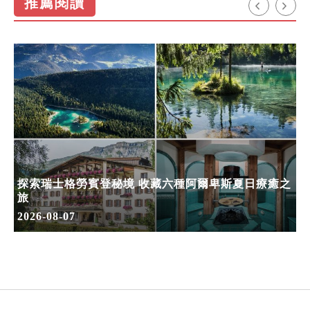
推薦閱讀
探索瑞士格勞賓登秘境 收藏六種阿爾卑斯夏日療癒之
旅
2026-08-07