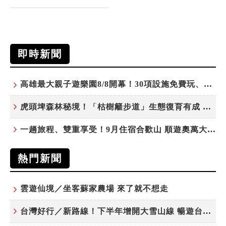
即時新聞
高雄最大親子遊樂園8/8開幕！30項設施免費玩、YOYO家族嗨翻暑假
虎頭埤森林秘境！「枯樹籬步道」生態復育有成 走進大自然生命教室
一趟旅程、雙重享受！9月住宿合歡山 順遊奧萬大10元優惠入園
熱門新聞
雲遊仙境／坐客蘇家農場 來了就不想走
台灣好行／新路線！下半年增開大雪山線 暢遊台中更便利