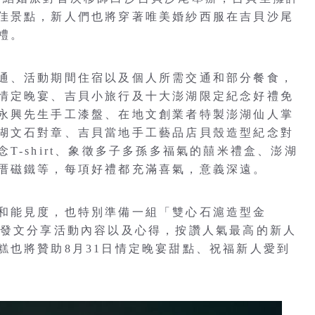
佳景點，新人們也將穿著唯美婚紗西服在吉貝沙尾
禮。
通、活動期間住宿以及個人所需交通和部分餐食，
情定晚宴、吉貝小旅行及十大澎湖限定紀念好禮免
永興先生手工漆盤、在地文創業者特製澎湖仙人掌
湖文石對章、吉貝當地手工藝品店貝殼造型紀念對
T-shirt、象徵多子多孫多福氣的囍米禮盒、澎湖
厝磁鐵等，每項好禮都充滿喜氣，意義深遠。
和能見度，也特別準備一組「雙心石滬造型金
G發文分享活動內容以及心得，按讚人氣最高的新人
糕也將贊助8月31日情定晚宴甜點、祝福新人愛到