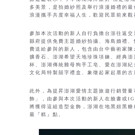
多美景，是拍婚紗照及舉行浪漫婚禮的最
浪漫攜手共度幸福人生，歡迎民眾前來觀
參加本次活動的新人自行負擔台澎往返交
縣府提供免費主題婚紗拍攝、海島婚禮、
費送給參與的新人，包含由台中藝術家陳
擴香石、澎湖希望天地珍珠項鍊、經典澎
杯、澎湖傳統雞母狗手工皂、愛在澎湖紀念
文化局特製囍字禮盒、象徵起家起厝的古
此外，為提昇澎湖愛情主題旅遊行銷聲量
飾」，由參與本次活動的新人在臉書或I
將獲得這組造型金飾，澎湖在地黑妞黑糖
最『糕』點。