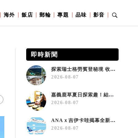
海外
飯店
郵輪
專題
品味
影音
即時新聞
探索瑞士格勞賓登秘境 收藏六種阿爾卑斯夏日療癒之旅
2026-08-07
嘉義鹿草夏日探索趣！結合科學、農場與自然的親子小旅行
2026-08-07
ANAｘ吉伊卡哇揭幕全新彩繪機「Chiikawa JET」
2026-08-07