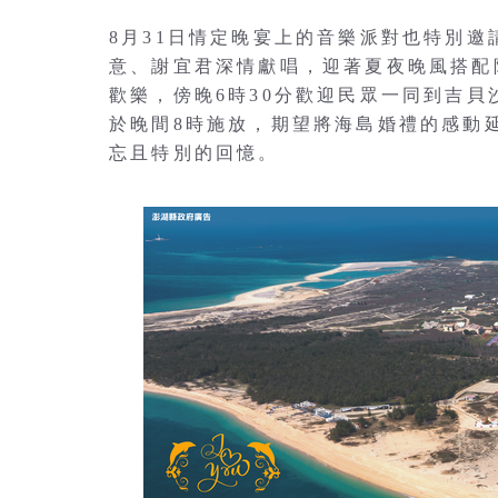
8月31日情定晚宴上的音樂派對也特別
意、謝宜君深情獻唱，迎著夏夜晚風搭配
歡樂，傍晚6時30分歡迎民眾一同到吉貝
於晚間8時施放，期望將海島婚禮的感動
忘且特別的回憶。