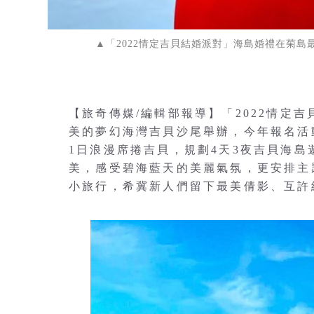
▲「2022情定吉貝結婚派對」海島婚禮在菊
【旅奇傳媒/編輯部報導】「2022情定
美的夢幻海灣吉貝沙尾舉辦，今年報名活動
1日浪漫席捲吉貝，規劃4天3夜吉貝海
美，感受碧海藍天的美麗氣氛，更安排主
小旅行，希冀新人們留下最美倩影、互許