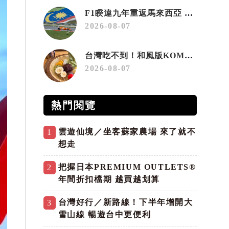
F1睽違九年重返馬來西亞 三大國際賽事打造10月運動旅遊熱潮 賽車、自行車、路跑同週登場
2026-08-07
台灣吃不到！和風版KOMEDA咖啡讓你吃遍名古屋在地美食
2026-08-07
熱門閱覽
雲遊仙境／坐客蘇家農場 來了就不
1
想走
把握日本PREMIUM OUTLETS®
2
年間折扣檔期 越買越划算
台灣好行／新路線！下半年增開大
3
雪山線 暢遊台中更便利