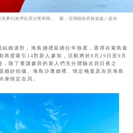
島最美夢幻海灣吉貝沙尾舉辦。 圖：澎湖縣政府旅遊處／提供
吉貝結婚派對」海島婚禮延續往年熱度，選擇在菊島最
再度吸引14對新人參加，活動將於8月29日至9月
島遊，除了要讓參與的新人們充分體驗吉貝日夜之
題婚紗拍攝、海島沙灘婚禮、情定晚宴及吉貝海島
終身情定吉貝。