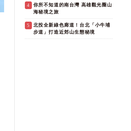
你所不知道的南台灣 高雄觀光圈山
4
海秘境之旅
北投全新綠色廊道！台北「小牛埔
5
步道」打造近郊山生態秘境