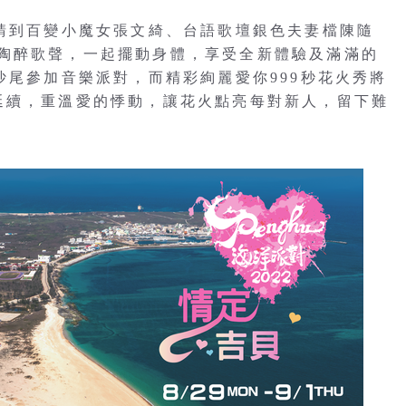
邀請到百變小魔女張文綺、台語歌壇銀色夫妻檔陳隨
陶醉歌聲，一起擺動身體，享受全新體驗及滿滿的
沙尾參加音樂派對，而精彩絢麗愛你999秒花火秀將
延續，重溫愛的悸動，讓花火點亮每對新人，留下難