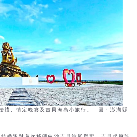
婚禮、情定晚宴及吉貝海島小旅行。 圖：澎湖縣
湖結婚派對首次移師白沙吉貝沙尾舉辦，吉貝坐擁許