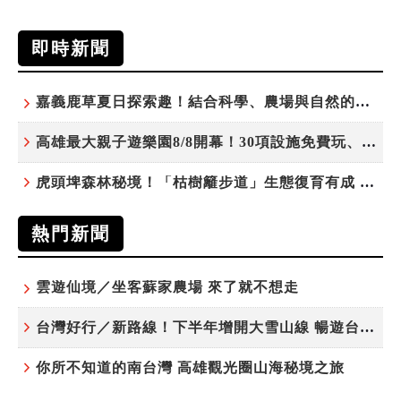
即時新聞
嘉義鹿草夏日探索趣！結合科學、農場與自然的親子小旅行
高雄最大親子遊樂園8/8開幕！30項設施免費玩、YOYO家族嗨翻暑假
虎頭埤森林秘境！「枯樹籬步道」生態復育有成 走進大自然生命教室
熱門新聞
雲遊仙境／坐客蘇家農場 來了就不想走
台灣好行／新路線！下半年增開大雪山線 暢遊台中更便利
你所不知道的南台灣 高雄觀光圈山海秘境之旅