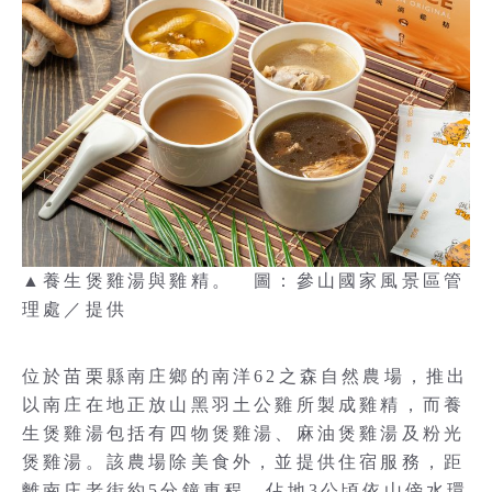
▲養生煲雞湯與雞精。 圖：參山國家風景區管
理處／提供
位於苗栗縣南庄鄉的南洋62之森自然農場，推出
以南庄在地正放山黑羽土公雞所製成雞精，而養
生煲雞湯包括有四物煲雞湯、麻油煲雞湯及粉光
煲雞湯。該農場除美食外，並提供住宿服務，距
離南庄老街約5分鐘車程，佔地3公頃依山傍水環