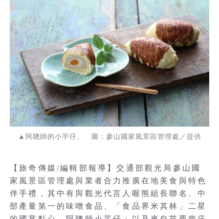
▲阿聰師的小芋仔。 圖：參山國家風景區管理處／提供
【旅奇傳媒/編輯部報導】交通部觀光局參山國
家風景區管理處與業者合力推廣在地美食與特色
伴手禮，其中有與觀光代言人喔熊組長聯名、中
部產量第一的味噌食品、「食品界米其林」二星
的國宴點心－阿聰師小芋仔；以及來自苗栗南庄