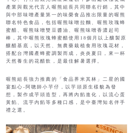
產業與觀光代言人喔熊組長共同聯名行銷，其中
與中部味噌產量第一的味榮食品推出限量的喔熊
聯名特色食品，包括喔熊味噌拉麵、喔熊玫瑰蜂
蜜醋、喔熊味噌雙豆醬油、喔熊味噌香濃起司
棒，其中喔熊玫瑰蜂蜜醋使用18個月以上釀製原
釀醋基底，以天然、無農藥栽植食用玫瑰花材，
搭配台灣國產蜂蜜調製而成，炎炎夏日，來一杯
天然養生的花醋飲，是最佳解暑選擇。
喔熊組長強力推薦的「食品界米其林」二星的國
宴點心-阿聰師小芋仔，以芋頭原生樣貌為發
想，製作成芋頭造型，再將內餡進化，以流心蛋
黃餡、流芋內餡等多種口感，是中臺灣知名伴手
禮之選。