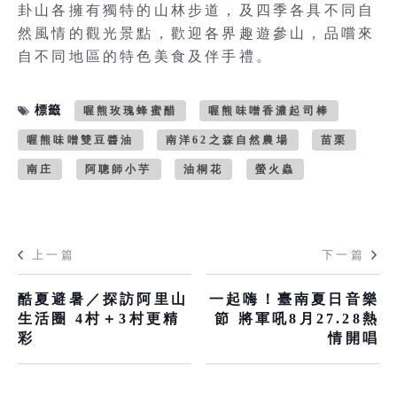
卦山各擁有獨特的山林步道，及四季各具不同自
然風情的觀光景點，歡迎各界趣遊參山，品嚐來
自不同地區的特色美食及伴手禮。
標籤
喔熊玫瑰蜂蜜醋
喔熊味噌香濃起司棒
喔熊味噌雙豆醬油
南洋62之森自然農場
苗栗
南庄
阿聰師小芋
油桐花
螢火蟲
上一篇
下一篇
酷夏避暑／探訪阿里山
一起嗨！臺南夏日音樂
生活圈 4村＋3村更精
節 將軍吼8月27.28熱
彩
情開唱