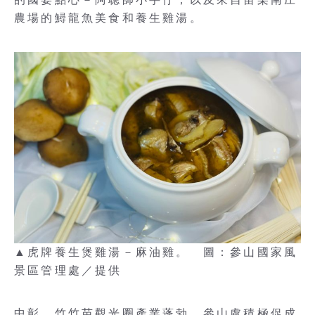
農場的鱘龍魚美食和養生雞湯。
▲虎牌養生煲雞湯－麻油雞。 圖：參山國家風
景區管理處／提供
中彰、竹竹苗觀光圈產業蓬勃，參山處積極促成