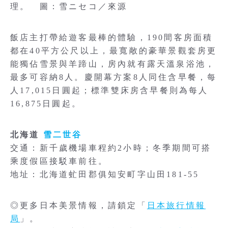
理。 圖：雪ニセコ／來源
飯店主打帶給遊客最棒的體驗，190間客房面積
都在40平方公尺以上，最寬敞的豪華景觀套房更
能獨佔雪景與羊蹄山，房內就有露天溫泉浴池，
最多可容納8人。慶開幕方案8人同住含早餐，每
人17,015日圓起；標準雙床房含早餐則為每人
16,875日圓起。
北海道
雪二世谷
交通：新千歲機場車程約2小時；冬季期間可搭
乘度假區接駁車前往。
地址：北海道虻田郡俱知安町字山田181-55
◎更多日本美景情報，請鎖定「
日本旅行情報
局
」。