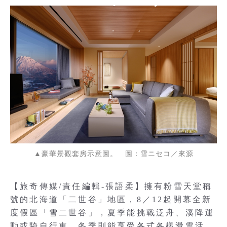
▲豪華景觀套房示意圖。 圖：雪ニセコ／來源
【旅奇傳媒/責任編輯-張語柔】擁有粉雪天堂稱
號的北海道「二世谷」地區，8／12起開幕全新
度假區「雪二世谷」，夏季能挑戰泛舟、溪降運
動或騎自行車，冬季則能享受各式各樣滑雪活