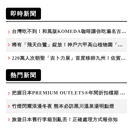
即時新聞
台灣吃不到！和風版KOMEDA咖啡讓你吃遍名古屋在地美食
稀有「飛天白鷺」綻放！神戶六甲高山植物園「鷺草」珍貴現身
220萬人次朝聖「吉卜力展」首度移師九州！佐賀站早鳥平日套票8/10搶先開賣
熱門新聞
把握日本PREMIUM OUTLETS®年間折扣檔期 越買越划算
竹燈閃耀浪漫冬夜 熊本必訪黑川溫泉湯明點燈
旅遊日本舊行李箱別亂丟！正確處理方式報你知