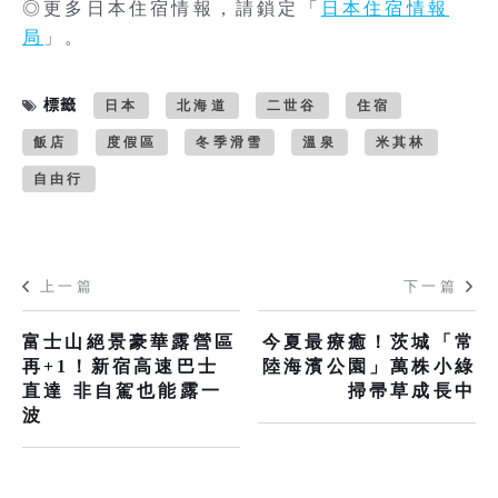
◎更多日本住宿情報，請鎖定「
日本住宿情報
局
」。
標籤
日本
北海道
二世谷
住宿
飯店
度假區
冬季滑雪
溫泉
米其林
自由行
上一篇
下一篇
富士山絕景豪華露營區
今夏最療癒！茨城「常
再+1！新宿高速巴士
陸海濱公園」萬株小綠
直達 非自駕也能露一
掃帚草成長中
波