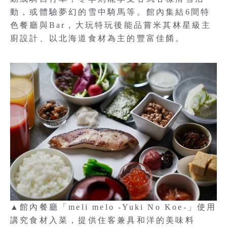
動，或體驗夢幻的雪中騎馬等。館內集結6間特
色餐廳與Bar，大玩特玩後能品嘗米其林星級主
廚設計、以北海道食材為主的豐富佳餚。
▲館內餐廳「meli melo -Yuki No Koe-」使用
講究食材入菜，提供住客兼具和洋的美味料