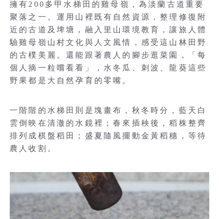
擁有200多甲水梯田的雞母嶺，為淡蘭古道重要
聚落之一。運用山裡既有自然資源，整理修復附
近的古道及埤塘，融入里山環境教育，讓旅人體
驗雞母嶺山村文化與人文風情，感受這山林田野
的古樸美麗。還能跟著農人的腳步逛菜園，「每
個人摘一粒嚐看看」，水冬瓜、刺波、龍葵這些
野果都是大自然孕育的零嘴。
一階階的水梯田則是塊畫布，秋冬時分，藍天白
雲倒映在清澈的水鏡裡；春來插秧後，稻株整齊
排列成棋盤稻田；盛夏隨風擺動金黃稻穗，等待
農人收割。