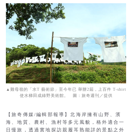
▲雞母嶺的「水T 藝術節」至今年已 舉辦2屆，上百件 T-shirt
使水梯田成綠野美術館。 圖：旅奇週刊／提供
【旅奇傳媒/編輯部報導】北海岸擁有山野、濱
海、地質、農村、漁村等多元風貌，格外適合一
日慢旅，透過實地探訪親履耳熟能詳的景點之外