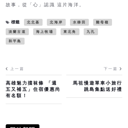
故事，從「心」認識 這片海洋。
標籤
北北基
北海岸
水梯田
雞母嶺
淡蘭古道
海上牧場
東北角
九孔
和平島
上一篇
下一篇
高雄魅力擋袜條 「週
馬祖慢遊單車小旅行
五又補五」住宿優惠尚
跳島集點送好禮
有名額！