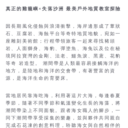
真正的雞籠嶼×失落沙洲 最美戶外地質教室探險
因長期風化侵蝕與浪濤衝擊，海岸邊形成了蕈狀
石、豆腐岩、海蝕平台等奇特地質地貌，宛如一
座雕刻美術館；行程帶領旅客一起來尋找豬頭
岩、人面獅身、海豹、彈塗魚、海兔以及位在秘
境阿拉寶灣的金剛、法老、鱷魚淚、黑鳶、花豹
等奇 岩造型。 潮間帶是人類最容易接觸海洋的
地方，是陸地和海洋的交會帶，有著豐富的資
源，是海洋生命的育嬰床。
當地居民靠海吃海，利用著這片大海，每逢春夏
季節，隨著不同季節和氣溫變化生長的海藻，將
潮間帶染上不同面貌。跟者海女職人的腳步，一
同下潮間帶享受採集的樂趣，並與夥伴共同親自
完成石花凍的創意料理，聆聽海女與自然相伴的