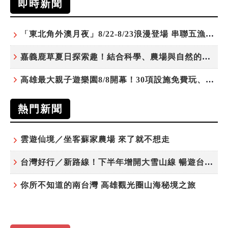
即時新聞
「東北角外澳月夜」8/22-8/23浪漫登場 串聯五漁村、音樂、市集、火舞與慢旅共度夏夜
嘉義鹿草夏日探索趣！結合科學、農場與自然的親子小旅行
高雄最大親子遊樂園8/8開幕！30項設施免費玩、YOYO家族嗨翻暑假
熱門新聞
雲遊仙境／坐客蘇家農場 來了就不想走
台灣好行／新路線！下半年增開大雪山線 暢遊台中更便利
你所不知道的南台灣 高雄觀光圈山海秘境之旅