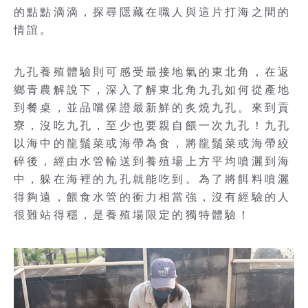
的點點滴滴，探尋隱藏在職人與這片打海之間的
情誼。
九孔養殖體驗則可感受最接地氣的東北角，在返
鄉青農解說下，深入了解東北角九孔如何從產地
到餐桌，並品嚐保證最新鮮的炙燒九孔。來到貢
寮，沒吃九孔，至少也要親自餵一次九孔！九孔
以海中的龍鬚菜或海帶為食，將龍鬚菜或海帶絞
碎後，經由水管輸送到養殖場上方平均噴灑到海
中，躲在海裡的九孔就能吃到。為了將餌料噴灑
得夠遠，餵食水管的衝力相當強，沒有經驗的人
很難站得穩，是養殖場限定的獨特體驗！