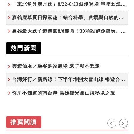
「東北角外澳月夜」8/22-8/23浪漫登場 串聯五漁村、音樂、市集、火舞與慢旅共度夏夜
嘉義鹿草夏日探索趣！結合科學、農場與自然的親子小旅行
高雄最大親子遊樂園8/8開幕！30項設施免費玩、YOYO家族嗨翻暑假
熱門新聞
雲遊仙境／坐客蘇家農場 來了就不想走
台灣好行／新路線！下半年增開大雪山線 暢遊台中更便利
你所不知道的南台灣 高雄觀光圈山海秘境之旅
推薦閱讀