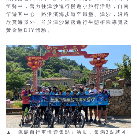
笛聲中，奮力往津沙進行慢遊小旅行活動，自南
竿遊客中心一路沿濱海步道至鐵堡、津沙，沿路
欣賞海景外，並於津沙聚落進行生態榕園導覽及
黃金餃DIY體驗。
▲「跳島自行車慢遊集點」活動，集滿3點就可