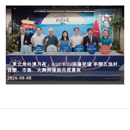
「東北角外澳月夜」8/22-8/23浪漫登場 串聯五漁村、
音樂、市集、火舞與慢旅共度夏夜
2026-08-08