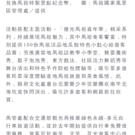
兌換馬祖特製景點紀念幣。 圖：馬祖國家風景
區管理處／提供
活動搭配主題活動－「微光馬祖嘉年華」精采系
列，持續展現馬祖魅力，其中馬祖食客饗宴，特
別提供100份馬祖涼品地瓜餃特色小點心給遊客
品嘗；另推廣當地馬祖話教學小學堂、雜耍魔術
秀、親子泡泡秀、東方戲法、社區活力舞蹈秀等
舞台演出和特色手作防蚊包體驗等，吸引眾多遊
客民眾深度體驗道地馬祖旅遊與美食風情。此
外，縣府文化處邀台北愛樂少年弦樂團在南竿北
海坑道快閃演出，吸引許多遊客和鄉親前往欣
賞。
馬管處配合交通部觀光局推展綠色永續-多元自
行車旅遊活動，並於去年開始提供自行車免費借
用服務，遊客可於南竿、北竿、莒光遊客中心借