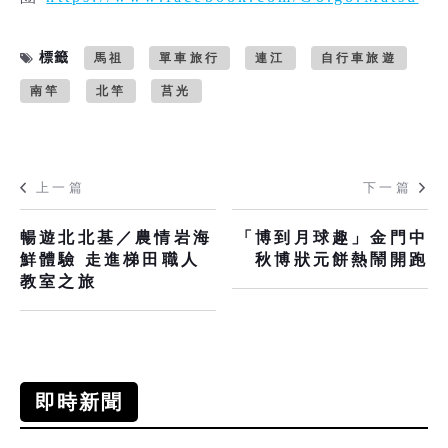
標籤
馬祖
單車旅行
連江
自行車旅遊
南竿
北竿
莒光
上一篇
下一篇
暢遊北北基／農情岩海
「博到月球趣」金門中
鮮體驗 走進梯田職人
秋博狀元餅熱鬧開跑
教室之旅
即時新聞