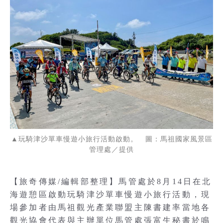
▲玩騎津沙單車慢遊小旅行活動啟動。 圖：馬祖國家風景區
管理處／提供
【旅奇傳媒/編輯部整理】馬管處於8月14日在北
海遊憩區啟動玩騎津沙單車慢遊小旅行活動，現
場參加者由馬祖觀光產業聯盟主陳書建率當地各
觀光協會代表與主辦單位馬管處張富生秘書於鳴