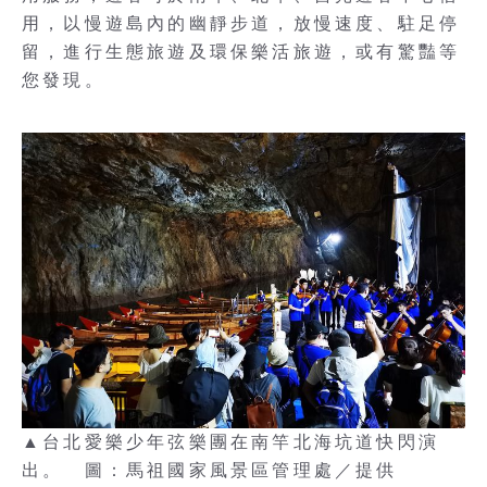
用，以慢遊島內的幽靜步道，放慢速度、駐足停
留，進行生態旅遊及環保樂活旅遊，或有驚豔等
您發現。
▲台北愛樂少年弦樂團在南竿北海坑道快閃演
出。 圖：馬祖國家風景區管理處／提供