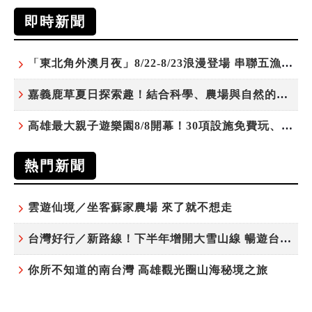
即時新聞
「東北角外澳月夜」8/22-8/23浪漫登場 串聯五漁村、音樂、市集、火舞與慢旅共度夏夜
嘉義鹿草夏日探索趣！結合科學、農場與自然的親子小旅行
高雄最大親子遊樂園8/8開幕！30項設施免費玩、YOYO家族嗨翻暑假
熱門新聞
雲遊仙境／坐客蘇家農場 來了就不想走
台灣好行／新路線！下半年增開大雪山線 暢遊台中更便利
你所不知道的南台灣 高雄觀光圈山海秘境之旅