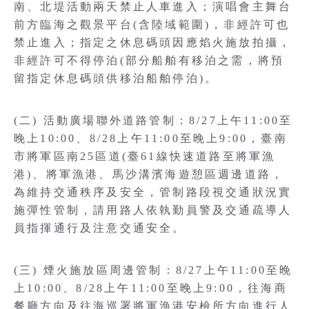
南、北堤活動兩天禁止人車進入；演唱會主舞台
前方臨海之觀景平台(含陸域範圍)，非經許可也
禁止進入；指定之休息碼頭因應焰火施放拍攝，
非經許可不得停泊(部分船舶有移泊之需，將預
留指定休息碼頭供移泊船舶停泊)。
(二) 活動廣場聯外道路管制：8/27上午11:00至
晚上10:00、8/28上午11:00至晚上9:00，臺南
市將軍區南25區道(臺61線快速道路至將軍漁
港)、將軍漁港、馬沙溝濱海遊憩區週邊道路，
為維持交通秩序及安全，管制路段視交通狀況實
施彈性管制，請用路人依執勤員警及交通疏導人
員指揮通行及注意交通安全。
(三) 煙火施放區周邊管制：8/27上午11:00至晚
上10:00、8/28上午11:00至晚上9:00，往海商
餐廳方向及往海巡署將軍漁港安檢所方向進行人