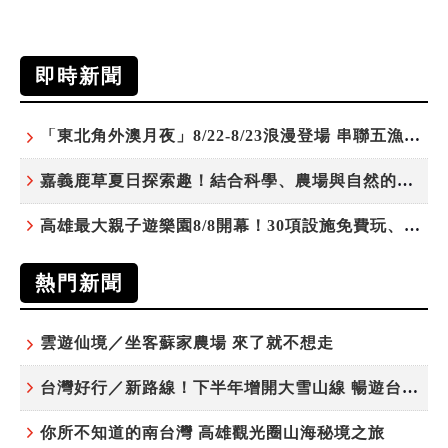
即時新聞
「東北角外澳月夜」8/22-8/23浪漫登場 串聯五漁村、音樂、市集、火舞與慢旅共度夏夜
嘉義鹿草夏日探索趣！結合科學、農場與自然的親子小旅行
高雄最大親子遊樂園8/8開幕！30項設施免費玩、YOYO家族嗨翻暑假
熱門新聞
雲遊仙境／坐客蘇家農場 來了就不想走
台灣好行／新路線！下半年增開大雪山線 暢遊台中更便利
你所不知道的南台灣 高雄觀光圈山海秘境之旅