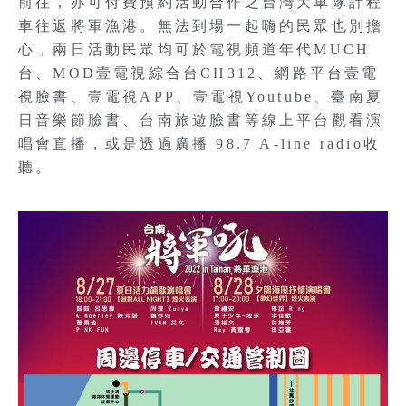
前往，亦可付費預約活動合作之台灣大車隊計程
車往返將軍漁港。無法到場一起嗨的民眾也別擔
心，兩日活動民眾均可於電視頻道年代MUCH
台、MOD壹電視綜合台CH312、網路平台壹電
視臉書、壹電視APP、壹電視Youtube、臺南夏
日音樂節臉書、台南旅遊臉書等線上平台觀看演
唱會直播，或是透過廣播 98.7 A-line radio收
聽。