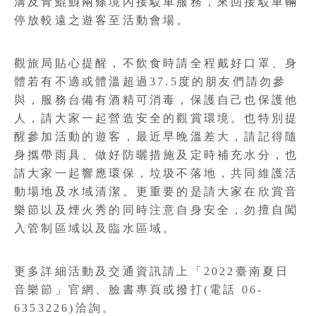
溝及青鯤鯓兩條境內接駁車服務，來回接駁車輛
停放較遠之遊客至活動會場。
觀旅局貼心提醒，不飲食時請全程戴好口罩、身
體若有不適或體溫超過37.5度的朋友們請勿參
與，服務台備有酒精可消毒，保護自己也保護他
人，請大家一起營造安全的觀賞環境。也特別提
醒參加活動的遊客，最近早晚溫差大，請記得隨
身攜帶雨具、做好防曬措施及定時補充水分，也
請大家一起響應環保，垃圾不落地，共同維護活
動場地及水域清潔。更重要的是請大家在欣賞音
樂節以及煙火秀的同時注意自身安全，勿擅自闖
入管制區域以及臨水區域。
更多詳細活動及交通資訊請上「2022臺南夏日
音樂節」官網、臉書專頁或撥打(電話 06-
6353226)洽詢。