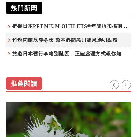
熱門新聞
把握日本PREMIUM OUTLETS®年間折扣檔期 越買越划算
竹燈閃耀浪漫冬夜 熊本必訪黑川溫泉湯明點燈
旅遊日本舊行李箱別亂丟！正確處理方式報你知
推薦閱讀