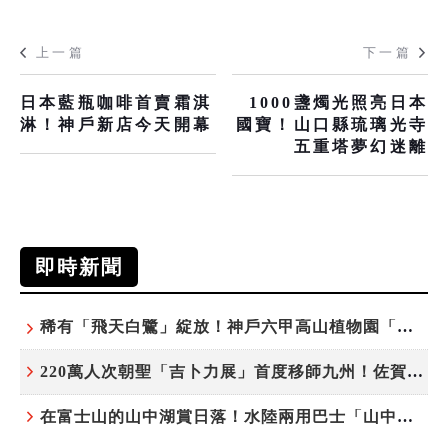
上一篇
下一篇
日本藍瓶咖啡首賣霜淇
1000盞燭光照亮日本
淋！神戶新店今天開幕
國寶！山口縣琉璃光寺
五重塔夢幻迷離
即時新聞
稀有「飛天白鷺」綻放！神戶六甲高山植物園「鷺草」珍貴現身
220萬人次朝聖「吉卜力展」首度移師九州！佐賀站早鳥平日套票8/10搶先開賣
在富士山的山中湖賞日落！水陸兩用巴士「山中湖的河馬」暑假加開夕陽班次