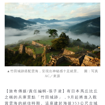
▲竹田城跡搭配雲海，呈現出神秘感十足絕景。 圖：写真
AC／來源
【旅奇傳媒/責任編輯-張子凌】有日本馬丘比丘
之稱的兵庫景點「竹田城跡」，9月起將進入觀
賞雲海的絕佳時期。這座建於海拔353公尺古城