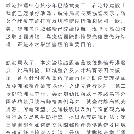
雄港旅運中心於今年已陸續完工，在港埠建設上
我們已經做好準備；航港局局長葉協隆表示，隨
著全球疫苗施打普及與整體疫情漸趨緩和，歐、
美、澳洲等區域郵輪已陸續復航，現階段應如何
汲取各國經驗，為疫後國際郵輪觀光復甦做好準
備，正是本次舉辦論壇的重要目的。
航港局表示，本次論壇議題涵蓋疫後郵輪母港發
展、跳島郵輪、區域整合及人才培育等四大議
題，首先針對疫後重啟郵輪市場之防疫管理措施
及亞洲郵輪產業市場信心之建立進行探討；第二
場以歐洲地中海、美洲加勒比海及日本諸島等外
國成功發展跳島郵輪案例為師，就臺灣離島觀光
資源、郵輪類型、交通接駁以及如何降低觀光旅
遊行為對島嶼生態衝擊，提出配套建議作法；第
三場則聚焦如何建立國際郵輪產業供應鏈及區域
合作可能情境深入對談；最後，就郵輪產業所需