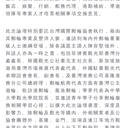
飯店、娛樂、行銷、船務代理、港勤補給、導遊
領隊等專業人才培育相關事項交換意見。
此次論壇特別委託台灣國際郵輪協會執行，藉由
其郵輪專業及豐沛人脈，邀請到海內外郵輪重量
級人士擔綱登場，除各議題主講人陣容堅強外，
與談人亦為一時之選，包括菲律賓觀光部臺灣分
處處長、韓國觀光公社臺北支社次長、新加坡旅
遊局臺灣市場推廣代表處代表、外國駐臺觀光代
表聯誼會會長、副會長，及臺灣港務公司基隆港
務分公司總經理；郵輪航商代表方面有臺灣公主
遊輪、歌詩達郵輪、龐洛郵輪；學界代表為中華
大學觀光學院院長，並邀請青年學子分享郵輪服
務相關學習心得，以擴大此次論壇廣度、深度及
影響力。除郵輪及觀光等國內、外相關業者及公
協會團體外，基隆、金門、澎湖及連江等地方觀
光單位亦共同參與，台上台下互動熱烈，更增添