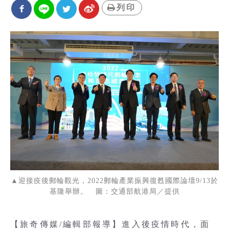
列印
▲迎接疫後郵輪觀光，2022郵輪產業振興復甦國際論壇9/13於
基隆舉辦。 圖：交通部航港局／提供
【旅奇傳媒/編輯部報導】進入後疫情時代，面