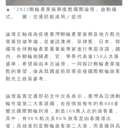
▲「2022郵輪產業振興復甦國際論壇」啟動儀
式。 圖：交通部航港局／提供
論壇主軸係為疫後臺灣郵輪產業振興及地方觀光
發展預做準備，並邀請澳洲、菲律賓、日本、韓
國等全球郵輪產業重量級專家進行專題演講，國
內、外郵輪相關產、官、學界代表逾150人共襄
盛舉，希望藉由本次論壇，一同探討郵輪產業復
甦的展望，做為我國超前部署疫後國際郵輪旅客
觀光之政策參考。
論壇嘉賓交通部祁文中次長表示，臺灣為亞洲郵
輪市場第二大客源國，在疫情前每年約有600多
艘次國際郵輪到港，創造106萬人次的旅客量，
其中，有90％航次及80％旅客是由基隆港出
發；高雄港則是郵輪旅客第二大港，而基隆與高