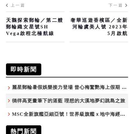
上一篇
下一篇
天鵝探索郵輪／第二艘
奢華巡遊香檳區／全新
郵輪織女星號SH
河輪虞美人號 2023年
Vega啟程北極航線
5月啟航
即時新聞
麗星郵輪暑假娛樂接力登場 曾心梅驚艷海上假期 康康、紀曉君領銜演出
徜徉高更畫筆下的湛藍 理想的大溪地夢幻跳島之旅
MSC全新旗艦亞細亞號！世界級旗艦ｘ地中海經典 最值得期待的歐洲遊輪之旅
熱門新聞