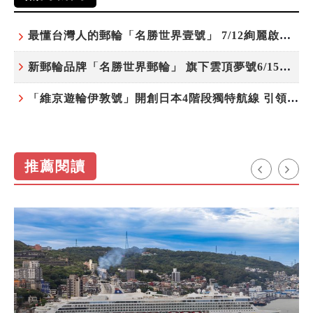
最懂台灣人的郵輪「名勝世界壹號」 7/12絢麗啟航 分齡娛樂夜未央
新郵輪品牌「名勝世界郵輪」 旗下雲頂夢號6/15開始營運
「維京遊輪伊敦號」開創日本4階段獨特航線 引領奢華旅遊新風尚
推薦閱讀