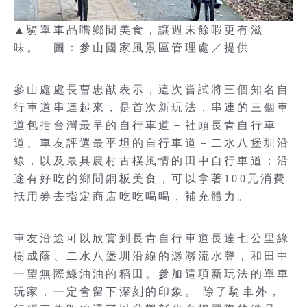
▲騎單車品嚐鄉間美食，讓週末餘暇更有滋
味。 圖：參山國家風景區管理處／提供
參山處處長曹忠猷表示，這次嘗試將三個知名自
行車道串連起來，是首次新玩法，串連的三個車
道包括台灣最早的自行車道－社頭長青自行車
道、車友評選最平坦的自行車道－二水八堡圳沿
線，以及最具農村古樸風情的田中自行車道；沿
途有好吃的鄉間銅板美食，可以拿著100元消費
抵用券去指定商店吃吃喝喝，補充體力。
車友沿途可以欣賞到長青自行車道長達七公里綠
樹成蔭、二水八堡圳沿線的潺潺流水聲，和田中
一望無際綠油油的稻田。參加這項新玩法的單車
玩家，一定會留下深刻的印象。 除了騎車外，