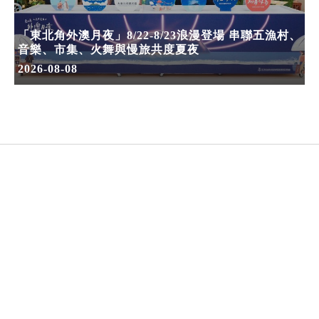
「東北角外澳月夜」8/22-8/23浪漫登場 串聯五漁村、
音樂、市集、火舞與慢旅共度夏夜
2026-08-08