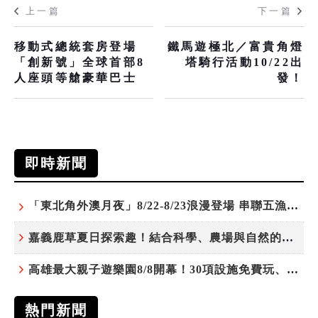
上一篇
下一篇
移動式總統套房登場
鐵馬遊極北／富貴角燈
「創新號」全球首部8
塔騎行活動10/22出
人座頭等艙豪華巴士
發！
即時新聞
「東北角外澳月夜」8/22-8/23浪漫登場 串聯五漁村、音樂、市集、火舞與慢旅共度夏夜
嘉義鹿草夏日探索趣！結合科學、農場與自然的親子小旅行
高雄最大親子遊樂園8/8開幕！30項設施免費玩、YOYO家族嗨翻暑假
熱門新聞