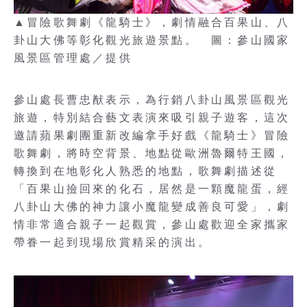
▲冒險歌舞劇《龍騎士》，劇情融合百果山、八
卦山大佛等彰化觀光旅遊景點。 圖：參山國家
風景區管理處／提供
參山處長曹忠猷表示，為行銷八卦山風景區觀光
旅遊，特別結合藝文表演來吸引親子遊客，這次
邀請蘋果劇團重新改編拿手好戲《龍騎士》冒險
歌舞劇，將時空背景、地點從歐洲魯爾特王國，
轉換到在地彰化人熟悉的地點，歌舞劇描述從
「百果山撿回來的化石，居然是一顆魔龍蛋，經
八卦山大佛的神力讓小魔龍變成善良可愛」，劇
情非常適合親子一起觀賞，參山處歡迎全家攜家
帶眷一起到現場欣賞精采的演出。