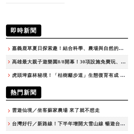
即時新聞
嘉義鹿草夏日探索趣！結合科學、農場與自然的親子小旅行
高雄最大親子遊樂園8/8開幕！30項設施免費玩、YOYO家族嗨翻暑假
虎頭埤森林秘境！「枯樹籬步道」生態復育有成 走進大自然生命教室
熱門新聞
雲遊仙境／坐客蘇家農場 來了就不想走
台灣好行／新路線！下半年增開大雪山線 暢遊台中更便利