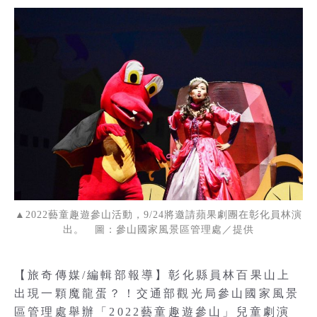
▲2022藝童趣遊參山活動，9/24將邀請蘋果劇團在彰化員林演
出。 圖：參山國家風景區管理處／提供
【旅奇傳媒/編輯部報導】彰化縣員林百果山上
出現一顆魔龍蛋？！交通部觀光局參山國家風景
區管理處舉辦「2022藝童趣遊參山」兒童劇演