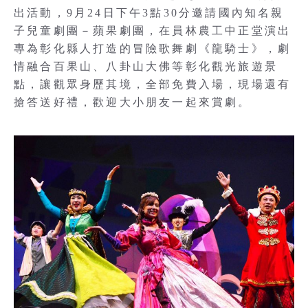
出活動，9月24日下午3點30分邀請國內知名親
子兒童劇團－蘋果劇團，在員林農工中正堂演出
專為彰化縣人打造的冒險歌舞劇《龍騎士》，劇
情融合百果山、八卦山大佛等彰化觀光旅遊景
點，讓觀眾身歷其境，全部免費入場，現場還有
搶答送好禮，歡迎大小朋友一起來賞劇。