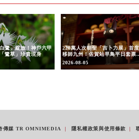
白鷺」綻放！神戶六甲
220萬人次朝聖「吉卜力展」首
「鷺草」珍貴現身
移師九州！佐賀站早鳥平日套票
8/10搶先開賣
2026-08-05
傳媒 TR OMNIMEDIA
隱私權政策與使用條款