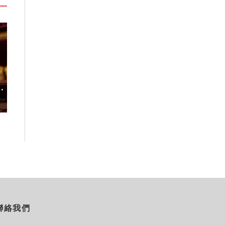
度
台灣吃不到！和風版KOMEDA咖
稀有「飛天白鷺
啡讓你吃遍名古屋在地美食
高山植物園「鷺
2026-08-07
2026-08-06
聯絡我們