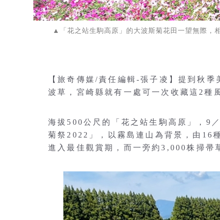
▲「花之站生駒高原」的大波斯菊花田一望無際，
【旅奇傳媒/責任編輯-張子凌】提到秋
波草，宮崎縣就有一處可一次收藏這2種
海拔500公尺的「花之站生駒高原」，9
菊祭2022」，以霧島連山為背景，由16
進入最佳觀賞期，而一旁約3,000株掃