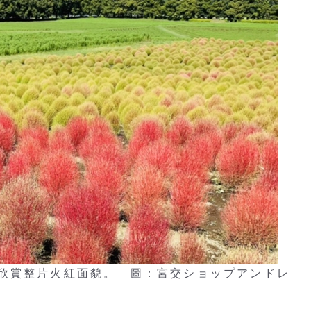
欣賞整片火紅面貌。 圖：宮交ショップアンドレ