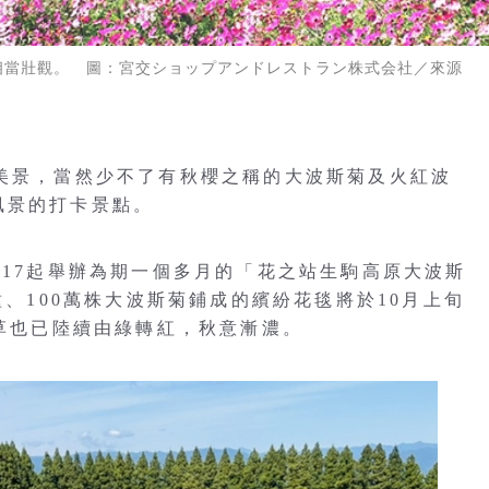
相當壯觀。 圖：宮交ショップアンドレストラン株式会社／來源
季美景，當然少不了有秋櫻之稱的大波斯菊及火紅波
風景的打卡景點。
／17起舉辦為期一個多月的「花之站生駒高原大波斯
種、100萬株大波斯菊鋪成的繽紛花毯將於10月上旬
帚草也已陸續由綠轉紅，秋意漸濃。