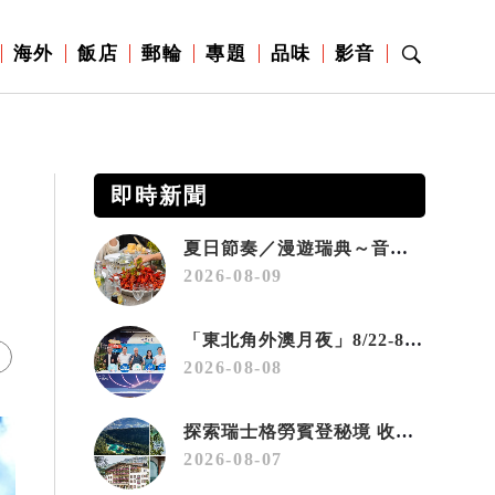
海外
飯店
郵輪
專題
品味
影音
即時新聞
夏日節奏／漫遊瑞典～音樂、療癒桑拿、美味歡樂螯蝦節
2026-08-09
「東北角外澳月夜」8/22-8/23浪漫登場 串聯五漁村、音樂、市集、火舞與慢旅共度夏夜
2026-08-08
探索瑞士格勞賓登秘境 收藏六種阿爾卑斯夏日療癒之旅
2026-08-07