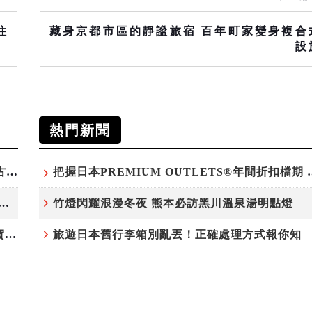
往
藏身京都市區的靜謐旅宿 百年町家變身複合
設
熱門新聞
台灣吃不到！和風版KOMEDA咖啡讓你吃遍名古屋在地美食
把握日本PREMIUM OU
白鷺」綻放！神戶六甲高山植物園「鷺草」珍貴現身
竹燈閃耀浪漫冬夜 熊本必訪黑川溫泉湯明點燈
220萬人次朝聖「吉卜力展」首度移師九州！佐賀站早鳥平日套票8/10搶先開賣
旅遊日本舊行李箱別亂丟！正確處理方式報你知