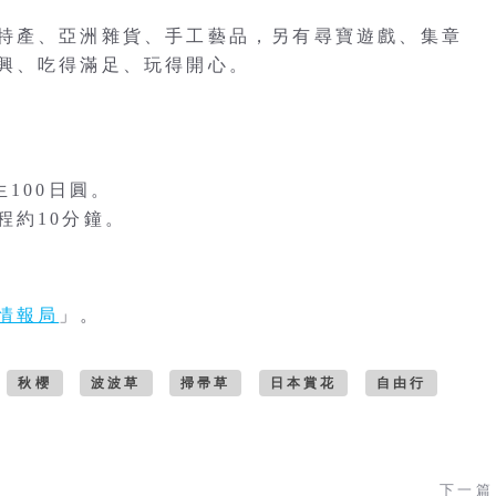
特產、亞洲雜貨、手工藝品，另有尋寶遊戲、集章
興、吃得滿足、玩得開心。
100日圓。
程約10分鐘。
情報局
」。
秋櫻
波波草
掃帚草
日本賞花
自由行
下一篇