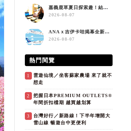
嘉義鹿草夏日探索趣！結合科學、農場與自然的親子小旅行
2026-08-07
ANAｘ吉伊卡哇揭幕全新彩繪機「Chiikawa JET」
2026-08-07
熱門閱覽
雲遊仙境／坐客蘇家農場 來了就不
1
想走
把握日本PREMIUM OUTLETS®
2
年間折扣檔期 越買越划算
台灣好行／新路線！下半年增開大
3
雪山線 暢遊台中更便利