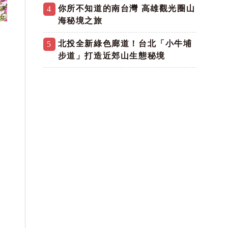
你所不知道的南台灣 高雄觀光圈山
4
海秘境之旅
北投全新綠色廊道！台北「小牛埔
5
步道」打造近郊山生態秘境