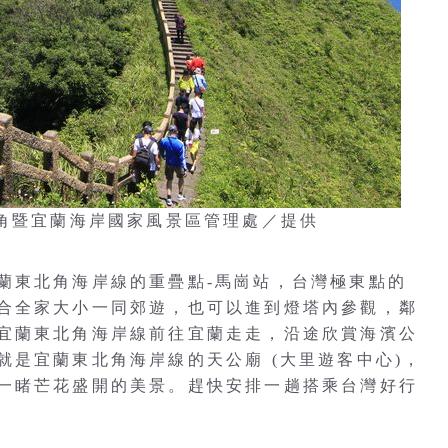
北角暨宜蘭海岸國家風景區管理處／提供
蘭東北角海岸線的重疊點-馬崗站，台灣極東點的
合全家大小一同郊遊，也可以進到燈塔內參觀，鄰
宜蘭東北角海岸線前往宜蘭走走，沿途欣賞海濱公
是宜蘭東北角海岸線的天公廟 (大里遊客中心)，
一睹芒花盛開的美景。趕快安排一趟搭乘台灣好行