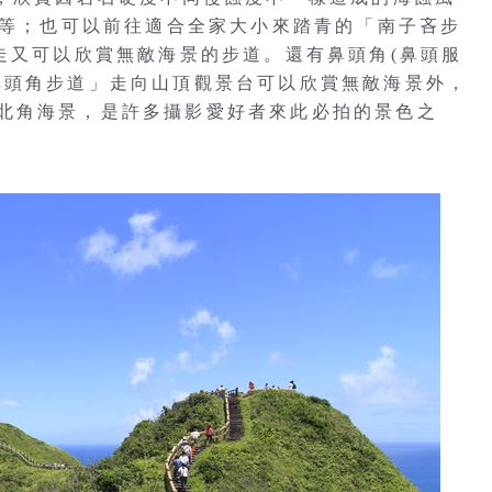
.等；也可以前往適合全家大小來踏青的「南子吝步
走又可以欣賞無敵海景的步道。還有鼻頭角(鼻頭服
鼻頭角步道」走向山頂觀景台可以欣賞無敵海景外，
北角海景，是許多攝影愛好者來此必拍的景色之