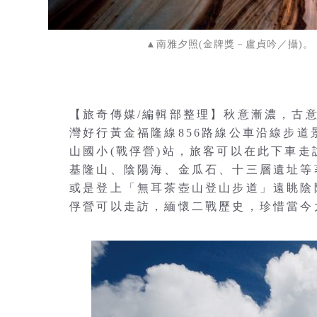
▲南雅夕照(金牌獎－盧貞吟／攝)
【旅奇傳媒/編輯部整理】秋意漸濃，古
灣好行黃金福隆線856路線公車沿線步
山國小(戰俘營)站，旅客可以在此下車
基隆山、陰陽海、金瓜石、十三層遺址等
或是登上「無耳茶壺山登山步道」遠眺陰
俘營可以走訪，緬懷二戰歷史，珍惜當今