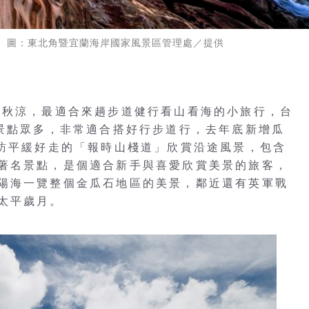
。 圖：東北角暨宜蘭海岸國家風景區管理處／提供
意秋涼，最適合來趟步道健行看山看海的小旅行，台
道景點眾多，非常適合搭好行步道行，去年底新增瓜
走訪平緩好走的「報時山棧道」欣賞沿途風景，包含
著名景點，是個適合新手與喜愛欣賞美景的旅客，
陽海一覽整個金瓜石地區的美景，鄰近還有英軍戰
太平歲月。