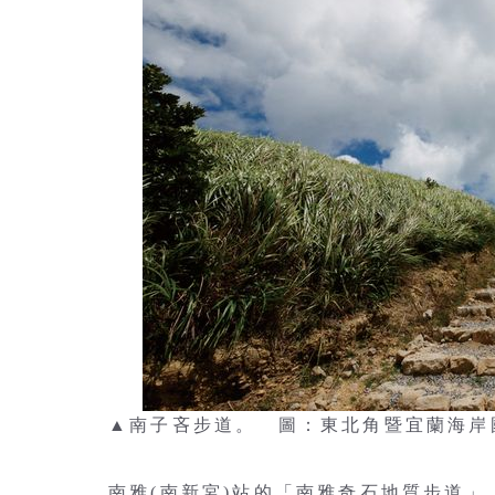
▲南子吝步道。 圖：東北角暨宜蘭海岸
南雅(南新宮)站的「南雅奇石地質步道