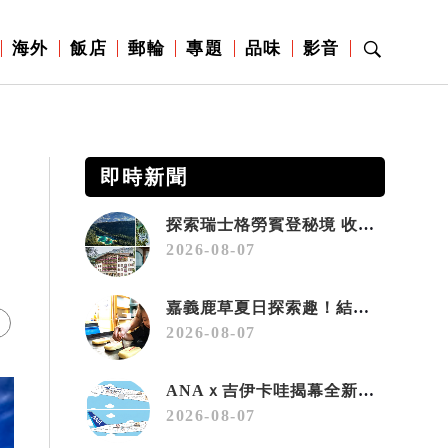
海外
飯店
郵輪
專題
品味
影音
即時新聞
探索瑞士格勞賓登秘境 收藏六種阿爾卑斯夏日療癒之旅
2026-08-07
嘉義鹿草夏日探索趣！結合科學、農場與自然的親子小旅行
2026-08-07
ANAｘ吉伊卡哇揭幕全新彩繪機「Chiikawa JET」
2026-08-07