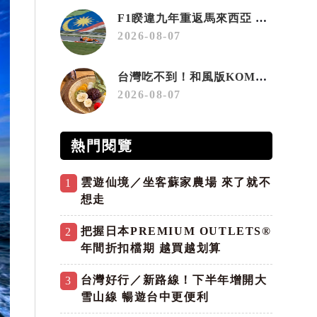
F1睽違九年重返馬來西亞 三大國際賽事打造10月運動旅遊熱潮 賽車、自行車、路跑同週登場
2026-08-07
台灣吃不到！和風版KOMEDA咖啡讓你吃遍名古屋在地美食
2026-08-07
熱門閱覽
雲遊仙境／坐客蘇家農場 來了就不
1
想走
把握日本PREMIUM OUTLETS®
2
年間折扣檔期 越買越划算
台灣好行／新路線！下半年增開大
3
雪山線 暢遊台中更便利