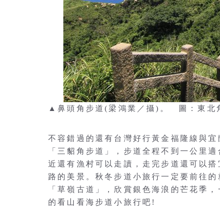
▲鼻頭角步道(梁鴻業／攝)。 圖：東
不容錯過的還有台灣好行黃金福隆線與宜
「三貂角步道」，步道全程不到一公里適
近還有漁村可以走讀，走完步道還可以搭
路的美景。秋冬步道小旅行一定要前往的就
「草嶺古道」，欣賞銀色海浪的芒花季，
的看山看海步道小旅行吧!