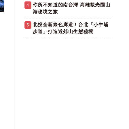
你所不知道的南台灣 高雄觀光圈山
4
海秘境之旅
北投全新綠色廊道！台北「小牛埔
5
步道」打造近郊山生態秘境