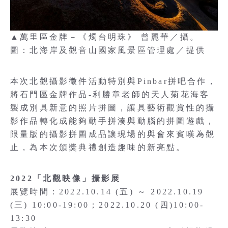
▲萬里區金牌－《燭台明珠》 曾麗華／攝。
圖：北海岸及觀音山國家風景區管理處／提供
本次北觀攝影徵件活動特別與Pinbar拼吧合作，
將石門區金牌作品-利勝章老師的天人菊花海客
製成別具新意的照片拼圖，讓具藝術觀賞性的攝
影作品轉化成能夠動手拼湊與動腦的拼圖遊戲，
限量版的攝影拼圖成品讓現場的與會來賓嘆為觀
止，為本次頒獎典禮創造趣味的新亮點。
2022「北觀映像」攝影展
展覽時間：2022.10.14 (五) ～ 2022.10.19
(三) 10:00-19:00；2022.10.20 (四)10:00-
13:30