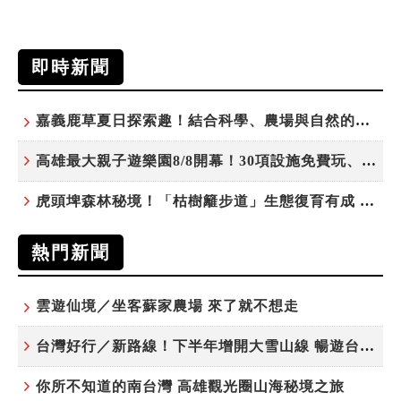
即時新聞
嘉義鹿草夏日探索趣！結合科學、農場與自然的親子小旅行
高雄最大親子遊樂園8/8開幕！30項設施免費玩、YOYO家族嗨翻暑假
虎頭埤森林秘境！「枯樹籬步道」生態復育有成 走進大自然生命教室
熱門新聞
雲遊仙境／坐客蘇家農場 來了就不想走
台灣好行／新路線！下半年增開大雪山線 暢遊台中更便利
你所不知道的南台灣 高雄觀光圈山海秘境之旅