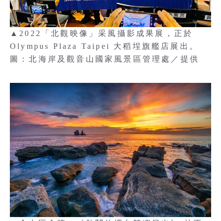
▲2022「北觀映像」采風攝影成果展，正於
Olympus Plaza Taipei 大稻埕旗艦店展出。
圖：北海岸及觀音山國家風景區管理處／提供