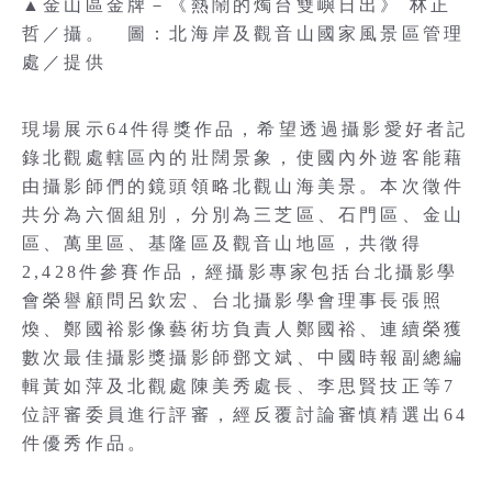
▲金山區金牌－《熱鬧的燭台雙嶼日出》 林正
哲／攝。 圖：北海岸及觀音山國家風景區管理
處／提供
現場展示64件得獎作品，希望透過攝影愛好者記
錄北觀處轄區內的壯闊景象，使國內外遊客能藉
由攝影師們的鏡頭領略北觀山海美景。本次徵件
共分為六個組別，分別為三芝區、石門區、金山
區、萬里區、基隆區及觀音山地區，共徵得
2,428件參賽作品，經攝影專家包括台北攝影學
會榮譽顧問呂欽宏、台北攝影學會理事長張照
煥、鄭國裕影像藝術坊負責人鄭國裕、連續榮獲
數次最佳攝影獎攝影師鄧文斌、中國時報副總編
輯黃如萍及北觀處陳美秀處長、李思賢技正等7
位評審委員進行評審，經反覆討論審慎精選出64
件優秀作品。