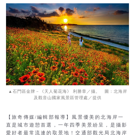
▲石門區金牌－《天人菊花海》 利勝章／攝。 圖：北海岸
及觀音山國家風景區管理處／提供
【旅奇傳媒/編輯部報導】風景優美的北海岸一
直是城市遊憩首選，一年四季美景紛呈，是攝影
愛好者最常流連的取景地！交通部觀光局北海岸