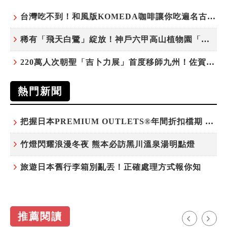
台灣吃不到！和風版KOMEDA咖啡讓你吃遍名古屋在地美食
稀有「飛天白鷺」綻放！神戶六甲高山植物園「鷺草」珍貴現身
220萬人次朝聖「吉卜力展」首度移師九州！佐賀站早鳥平日套票8/10搶先開賣
熱門新聞
把握日本PREMIUM OUTLETS®年間折扣檔期 越買越划算
竹燈閃耀浪漫冬夜 熊本必訪黑川溫泉湯明點燈
旅遊日本舊行李箱別亂丟！正確處理方式報你知
推薦閱讀