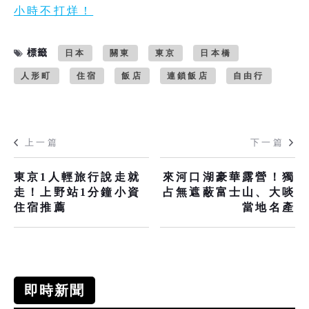
小時不打烊！
標籤
日本
關東
東京
日本橋
人形町
住宿
飯店
連鎖飯店
自由行
上一篇
下一篇
東京1人輕旅行說走就
來河口湖豪華露營！獨
走！上野站1分鐘小資
占無遮蔽富士山、大啖
住宿推薦
當地名產
即時新聞