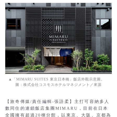
▲「MIMARU SUITES 東京日本橋」飯店外觀示意圖。
圖：株式会社コスモスホテルマネジメント／來源
【旅奇傳媒/責任編輯-張語柔】主打可容納多人
數同住的連鎖飯店集團MIMARU，目前在日本
全國擁有超過20棟分館，以東京、大阪、京都為