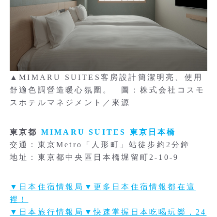
▲MIMARU SUITES客房設計簡潔明亮、使用
舒適色調營造暖心氛圍。 圖：株式会社コスモ
スホテルマネジメント／來源
東京都
MIMARU SUITES 東京日本橋
交通：東京Metro「人形町」站徒步約2分鐘
地址：東京都中央區日本橋堀留町2-10-9
▼日本住宿情報局▼更多日本住宿情報都在這
裡！
▼日本旅行情報局▼快速掌握日本吃喝玩樂，24