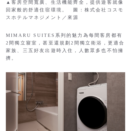
▲客房空間寬廣、生活機能齊全，提供遊客就像
回家般的舒適住宿環境。 圖：株式会社コスモ
スホテルマネジメント／來源
MIMARU SUITES系列的魅力為每間客房都有
2間獨立寢室，甚至還規劃2間獨立衛浴，更適合
家族、三五好友出遊時入住，人數眾多也不怕擁
擠。