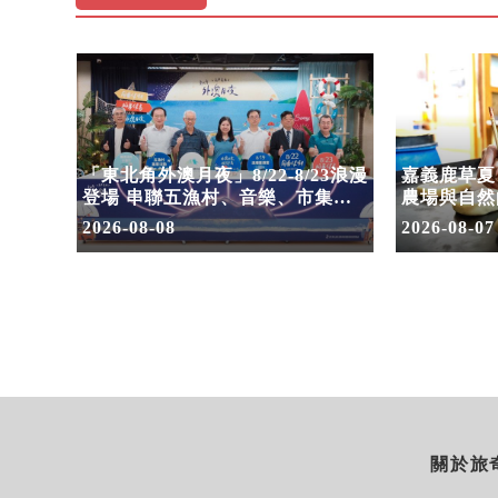
！30
「東北角外澳月夜」8/22-8/23浪漫
嘉義鹿草夏
嗨翻暑
登場 串聯五漁村、音樂、市集、
農場與自然
火舞與慢旅共度夏夜
2026-08-08
2026-08-07
關於旅奇