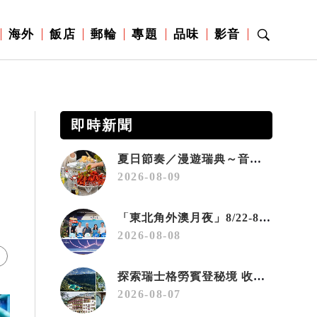
海外
飯店
郵輪
專題
品味
影音
即時新聞
夏日節奏／漫遊瑞典～音樂、療癒桑拿、美味歡樂螯蝦節
2026-08-09
起
「東北角外澳月夜」8/22-8/23浪漫登場 串聯五漁村、音樂、市集、火舞與慢旅共度夏夜
2026-08-08
探索瑞士格勞賓登秘境 收藏六種阿爾卑斯夏日療癒之旅
2026-08-07