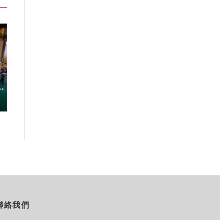
「東北角外澳月夜」8/22-8/23浪漫
嘉義鹿草夏日探
暑
登場 串聯五漁村、音樂、市集、
農場與自然的親
火舞與慢旅共度夏夜
2026-08-08
2026-08-07
聯絡我們