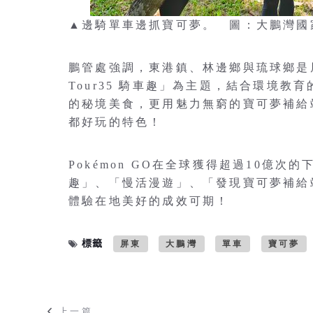
▲邊騎單車邊抓寶可夢。 圖：大鵬灣國
鵬管處強調，東港鎮、林邊鄉與琉球鄉是屏
Tour35 騎車趣」為主題，結合環境
的秘境美食，更用魅力無窮的寶可夢補給
都好玩的特色！
Pokémon GO在全球獲得超過10億
趣」、「慢活漫遊」、「發現寶可夢補給
體驗在地美好的成效可期！
標籤
屏東
大鵬灣
單車
寶可夢
上一篇