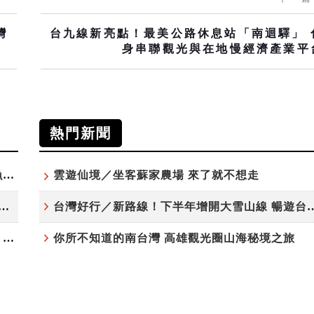
灣
台九線新亮點！最美公路休息站「南迴驛」 
身串聯觀光與在地慢經濟產業平
熱門新聞
「東北角外澳月夜」8/22-8/23浪漫登場 串聯五漁村、音樂、市集、火舞與慢旅共度夏夜
雲遊仙境／坐客蘇家農場 來了就不想走
夏日探索趣！結合科學、農場與自然的親子小旅行
台灣好行／新路線！下半年增開大雪
高雄最大親子遊樂園8/8開幕！30項設施免費玩、YOYO家族嗨翻暑假
你所不知道的南台灣 高雄觀光圈山海秘境之旅