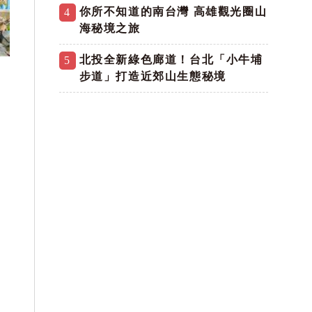
你所不知道的南台灣 高雄觀光圈山
4
海秘境之旅
北投全新綠色廊道！台北「小牛埔
5
步道」打造近郊山生態秘境