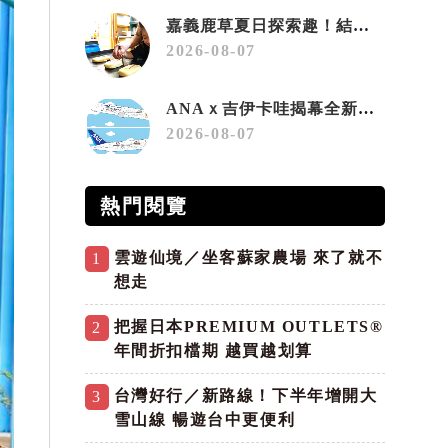
嘉義鹿草夏日探索趣！結合科學、農場與自然的親子小旅行
2026-08-07
ANAｘ吉伊卡哇揭幕全新彩繪機「Chiikawa JET」
2026-08-07
熱門閱覽
雲遊仙境／坐客蘇家農場 來了就不
1
想走
把握日本PREMIUM OUTLETS®
2
年間折扣檔期 越買越划算
台灣好行／新路線！下半年增開大
3
雪山線 暢遊台中更便利