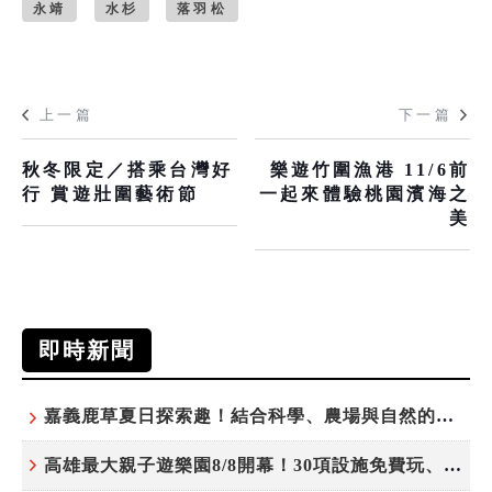
永靖
水杉
落羽松
上一篇
下一篇
秋冬限定／搭乘台灣好
樂遊竹圍漁港 11/6前
行 賞遊壯圍藝術節
一起來體驗桃園濱海之
美
即時新聞
嘉義鹿草夏日探索趣！結合科學、農場與自然的親子小旅行
高雄最大親子遊樂園8/8開幕！30項設施免費玩、YOYO家族嗨翻暑假