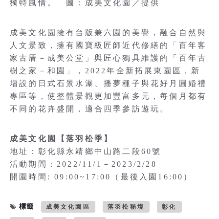
獨特風情。 圖：成美文化園／提供
成美文化園擁有台版兼六園的美譽，融合自然與
人文景致，擁有國寶級匠師近代修繕的「百年客
家古厝－成美公堂」與匠心獨具維護的「百年古
樹之家－和園」，2022年全新拓展東園區，新
增設的日式石景水瀑、播夢種子與花好月圓婚禮
專區等，使整體景觀更加豐富多元，每個月都有
不同的花卉盛開，適合四季參訪遊玩。
成美文化園【落羽松季】
地址：彰化縣永靖鄉中山路二段60號
活動期間：2022/11/1－2023/2/28
開園時間: 09:00~17:00（最後入園16:00）
標籤
成美文化園區
落羽松秘境
彰化