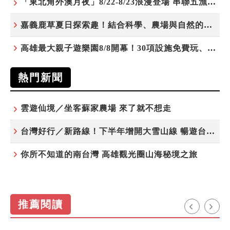
「東北角外澳月夜」8/22-8/23浪漫登場 串聯五漁村、音樂、市集、火舞與慢旅共度夏夜
嘉義鹿草夏日探索趣！結合科學、農場與自然的親子小旅行
高雄最大親子遊樂園8/8開幕！30項設施免費玩、YOYO家族嗨翻暑假
熱門新聞
雲遊仙境／坐客蘇家農場 來了就不想走
台灣好行／新路線！下半年增開大雪山線 暢遊台中更便利
你所不知道的南台灣 高雄觀光圈山海秘境之旅
推薦閱讀