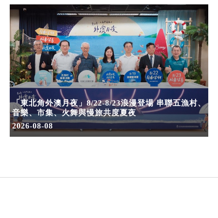
「東北角外澳月夜」8/22-8/23浪漫登場 串聯五漁村、
音樂、市集、火舞與慢旅共度夏夜
2026-08-08