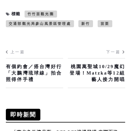
標籤
竹竹苗觀光圈
交通部觀光局參山風景區管理處
新竹
苗栗
上一篇
下一篇
有個約會／搭台灣好行
桃園萬聖城10/29魔幻
「大鵬灣琉球線」拍合
登場！Matzka等12組
照得伴手禮
藝人接力開唱
即時新聞