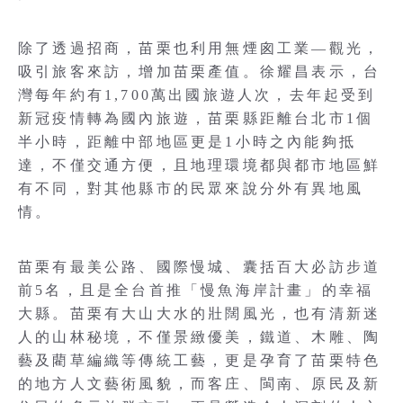
除了透過招商，苗栗也利用無煙囪工業—觀光，
吸引旅客來訪，增加苗栗產值。徐耀昌表示，台
灣每年約有1,700萬出國旅遊人次，去年起受到
新冠疫情轉為國內旅遊，苗栗縣距離台北市1個
半小時，距離中部地區更是1小時之內能夠抵
達，不僅交通方便，且地理環境都與都市地區鮮
有不同，對其他縣市的民眾來說分外有異地風
情。
苗栗有最美公路、國際慢城、囊括百大必訪步道
前5名，且是全台首推「慢魚海岸計畫」的幸福
大縣。苗栗有大山大水的壯闊風光，也有清新迷
人的山林秘境，不僅景緻優美，鐵道、木雕、陶
藝及藺草編織等傳統工藝，更是孕育了苗栗特色
的地方人文藝術風貌，而客庄、閩南、原民及新