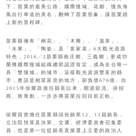
下，苗栗的最美公路、國際慢城、花都、慢魚海
風自行車道的美名，翻轉了苗栗形象，讓苗栗踏
上新的里程碑。
苗栗縣擁有「桐花」、「木雕」、「溫泉」、
「水果」、「陶瓷」及「客家菜」6大觀光資源
特色，2016╱2苗栗縣南庄鄉、三義鄉，更成功
榮獲國際慢城組織總部認證肯定，成為全台唯一
具「雙慢城」的城市，這樣觀光資源豐富的縣
市，應該是相當富庶的地方，卻負債676億。自
2015年徐耀昌接任縣長以來，開源節流、拚招
商、推青創，一步步將苗栗拉回目前正軌。
徐耀昌曾擔任苗栗縣頭份鎮第12、13屆鎮長，
立法院預算及決算、交通、經濟委員會召集委
員，也是第一位從鎮長直接選上立委的政治人