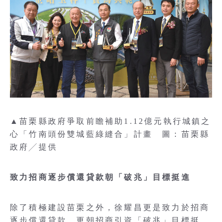
▲苗栗縣政府爭取前瞻補助1.12億元執行城鎮之
心「竹南頭份雙城藍綠縫合」計畫 圖：苗栗縣
政府╱提供
致力招商逐步償還貸款朝「破兆」目標挺進
除了積極建設苗栗之外，徐耀昌更是致力於招商
逐步償還貸款，更朝招商引資「破兆」目標挺