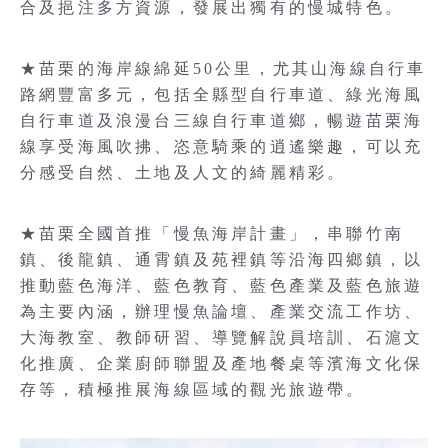
合及挹注多方資源，發展出獨有的慢城特色。
★苗栗的海岸線綿延50公里，尤其山海線自行車
路網豐富多元，包括全縣型自行車道、綠光海風
自行車道及浪漫台三線自行車道鄉，暢遊苗栗海
線享受海風吹拂、恣意騎乘的逍遙樂趣，可以充
分感受自然、土地及人文的綺麗精彩。
★苗栗全國首推「慢魚海岸計畫」，串聯竹南
鎮、後龍鎮、通霄鎮及苑裡鎮等沿海四鄉鎮，以
推動藍色海洋、藍色教育、藍色產業及藍色旅遊
為主要內涵，辦理慢魚論壇、產業交流工作坊、
大海教室、教師研習、導覽解說員培訓、石滬文
化推廣、企業廚師聯盟及產地餐桌等濱海文化保
存等，積極推展海線區域的觀光旅遊帶。