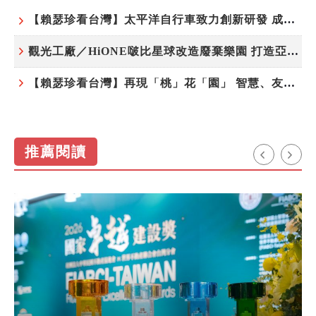
【賴瑟珍看台灣】太平洋自行車致力創新研發 成就台灣隱形冠軍
觀光工廠／HiONE啵比星球改造廢棄樂園 打造亞洲最大寵物天堂
【賴瑟珍看台灣】再現「桃」花「園」 智慧、友善、永續成為桃園遞給國際的名片
推薦閱讀