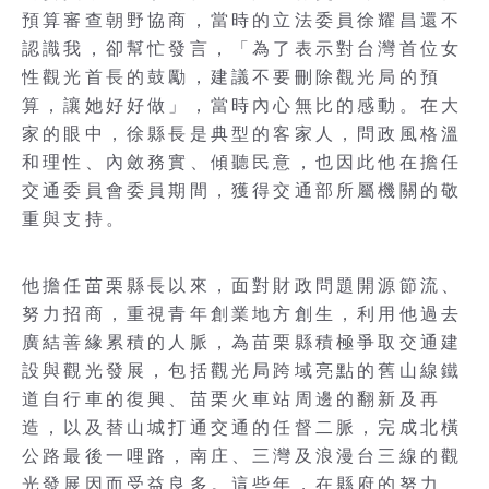
預算審查朝野協商，當時的立法委員徐耀昌還不
認識我，卻幫忙發言，「為了表示對台灣首位女
性觀光首長的鼓勵，建議不要刪除觀光局的預
算，讓她好好做」，當時內心無比的感動。在大
家的眼中，徐縣長是典型的客家人，問政風格溫
和理性、內斂務實、傾聽民意，也因此他在擔任
交通委員會委員期間，獲得交通部所屬機關的敬
重與支持。
他擔任苗栗縣長以來，面對財政問題開源節流、
努力招商，重視青年創業地方創生，利用他過去
廣結善緣累積的人脈，為苗栗縣積極爭取交通建
設與觀光發展，包括觀光局跨域亮點的舊山線鐵
道自行車的復興、苗栗火車站周邊的翻新及再
造，以及替山城打通交通的任督二脈，完成北橫
公路最後一哩路，南庄、三灣及浪漫台三線的觀
光發展因而受益良多。這些年，在縣府的努力