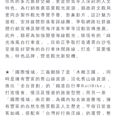
住民的多元族群交融，更是營造令人深刻的人文
特色。為行銷推廣苗栗觀光資源，縣政府文觀局
更同步製作觀光導覽手冊、形象影片，設計魅力
遊程、安排媒體部落客踩線團、爭取網路社群媒
體行銷宣傳及辦理海洋嘉年華等活動宣傳推廣。
此外，縣府為加強開發海線觀光，除現有的「綠
光海風自行車道」，目前正爭取打造通霄白沙屯
至後龍好望角的自行車休閒路線，打造「苗栗慢
魚」特色品牌，營造觀光新契機。
★「國際慢城」三義鄉除了是「木雕王國」，同
時是擁有豐富的舊山線資源，活化舊山線資源，
推出「全台首創」的「鐵道自行車RailBike」，
打造慢食、慢活及慢遊的旅遊型態；而另一座
「國際慢城」南庄鄉，為國內知名旅遊勝地，擁
有豐富的自然生態景觀及人文歷史，平假日皆遊
客如織，搭配有「台灣好行南庄線」的運營，整