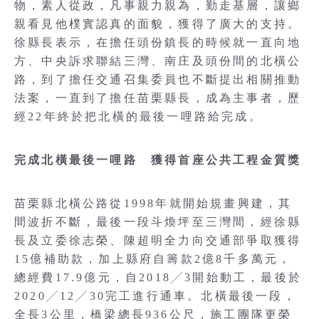
物，素人從政，凡事親力親為，勤走基層，讓鄉
親看見他樸實認真的面貌，獲得了廣大的支持。
徐縣長表示，在擔任頭份鎮長的時候就一直向地
方、中央訴求聯結三灣、南庄及頭份間的北橫公
路，到了擔任交通召集委員也不斷提出相關推動
法案，一直到了擔任苗栗縣長，成為主事者，歷
經22年終於把北橫的最後一哩路給完成。
完成北橫最後一哩路 獲得首座公共工程金質獎
苗栗縣北橫公路從1998年就開始規畫興建，其
間波折不斷，最後一段斗煥坪至三灣間，經徐縣
長及立委徐志榮、陳超明全力向交通部爭取獲得
15億補助款，加上縣府自籌款2億8千多萬元，
總經費17.9億元，自2018╱3開始動工，最後於
2020╱12╱30完工進行通車。北橫最後一段，
全長3公里，橋梁總長936公尺，施工團隊更榮