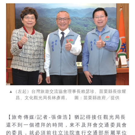
▲（左起）台灣旅遊交流協會理事長賴瑟珍、苗栗縣長徐耀
昌、文化觀光局長林彥甫。 圖：苗栗縣政府╱提供
【旅奇傳媒/記者-張偉浩】猶記得接任觀光局長
還不到一個禮拜的時間，來不及拜會交通委員會
的委員，就必須前往立法院進行交通部所屬單位