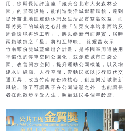
用，徐縣長期許這座「媲美台北市大安森林公
園」的景觀設施，能創造樂活城鄉新風貌，達到
提升苗北地區運動休憩及生活品質雙贏效益。而
即將完工的城鎮之心計畫「苗栗火車站東西站及
周邊環境再造工程」，將以嶄新門面迎賓，屆時
兩顆城鎮之「星」將相互輝映。 徐耀昌表示，
竹南頭份雙城藍綠縫合計畫，是將園區周邊使用
率偏低的停車空間公園化，並創造城市口袋公
園、改善開放空間，提升運動公園機能，以及增
建水圳綠廊、人行空間，帶動民眾以步行取代交
通工具，改造竹南頭份綠核心，創造樂活城鄉新
風貌。除了可讓親子在公園遊憩之外，也能讓長
者在此散步享受人生，照顧縣民各個年齡層。