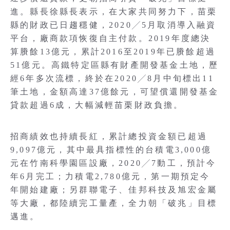
進。縣長徐縣長表示，在大家共同努力下，苗栗
縣的財政已日趨穩健，2020╱5月取消導入融資
平台，廠商款項恢復自主付款。2019年度總決
算賸餘13億元，累計2016至2019年已賸餘超過
51億元。高鐵特定區縣有財產開發基金土地，歷
經6年多次流標，終於在2020╱8月中旬標出11
筆土地，金額高達37億餘元，可望償還開發基金
貸款超過6成，大幅減輕苗栗財政負擔。
招商績效也持續長紅，累計總投資金額已超過
9,097億元，其中最具指標性的台積電3,000億
元在竹南科學園區設廠，2020╱7動工，預計今
年6月完工；力積電2,780億元，第一期預定今
年開始建廠；另群聯電子、佳邦科技及旭宏金屬
等大廠，都陸續完工量產，全力朝「破兆」目標
邁進。