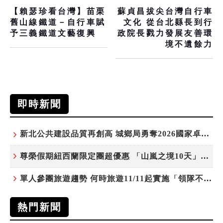
【賴瑟珍看台灣】苗栗
蘇貞昌拔尖台灣自行車
舊山線鐵道－自行車賦
文化 從台北縣長到行
予三義鐵道文藝復興
政院長戮力發展友善環
境不遺餘力
即時新聞
新北公共建設品質再創高 城鄉局勇奪2026國家卓越建設獎6項殊榮
尊榮假期紐西蘭限定團超優惠 「山嵐之境10天」挑戰市場最高CP值
單人參團旅遊趨勢 何時旅遊11/11起實施「領隊不配房」 落單更免收單房差
熱門新聞